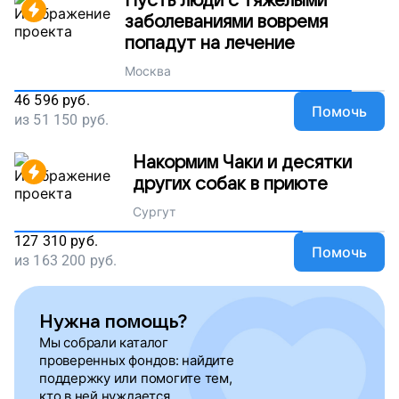
Пусть люди с тяжелыми
заболеваниями вовремя
попадут на лечение
Москва
46 596
руб.
Помочь
из
51 150
руб.
Накормим Чаки и десятки
других собак в приюте
Сургут
127 310
руб.
Помочь
из
163 200
руб.
Нужна помощь?
Мы собрали каталог
проверенных фондов: найдите
поддержку или помогите тем,
кто в ней нуждается