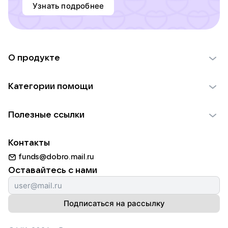
Узнать подробнее
О продукте
О проекте VK Добро
Категории помощи
Отчеты VK Добро
Детям
Использование материалов
Полезные ссылки
Взрослым
Обратная связь
Найти фонд
Пожилым
Контакты
Для НКО
Волонтеры
Животным
funds@dobro.mail.ru
Партнерам
Добрый день
Оставайтесь с нами
Природе
Истории
Культуре
Автоплатежи
Подписаться на рассылку
Фондам