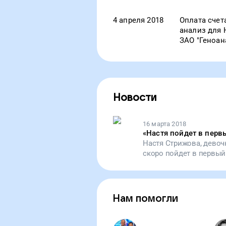
4 апреля 2018
Оплата счет
анализ для 
ЗАО "Геноан
Новости
16 марта 2018
«
Настя пойдет в перв
Настя Стрижова, девоч
скоро пойдет в первый 
начались ночные остан
ночам у кровати дочер
не ясна. Сейчас мы со
подскажет врачам, как 
Нам помогли
пойти в школу, а ее ма
перестанет дышать, по