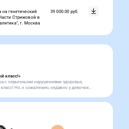
а на генетический
39 000.00
руб.
Насти Стрижовой в
алитика", г. Москва
ый класс!
»
ка с серьезными нарушениями здоровья,
класс! Но, к сожалению, недавно у девочки
овки дыхания. Теперь ее мама дежурит по
и. Причина очередного ухудшения по-прежнему
бираем деньги на сложный анализ, который
и отчего лечить девочку. Помогите Насте
ме — спать по ночам и не бояться, что дочка
ддержите наш проект!