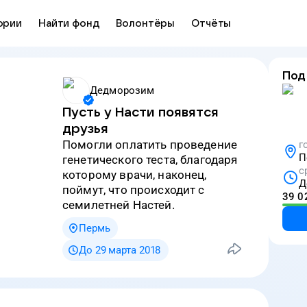
ории
Найти фонд
Волонтёры
Отчёты
Под
Дедморозим
Пусть у Насти появятся
друзья
Помогли оплатить проведение
г
П
генетического теста, благодаря
с
которому врачи, наконец,
Д
поймут, что происходит с
39 0
семилетней Настей.
Пермь
До 29 марта 2018