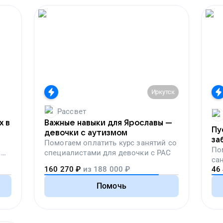
Иркутск
Рассвет
х в
Важные навыки для Ярославы —
Пу
девочки с аутизмом
за
Помогаем
оплатить курс занятий со
по
По
,
специалистами для девочки с РАС
са
вой
160 270
₽
из
188 000
₽
46
пе
Помочь