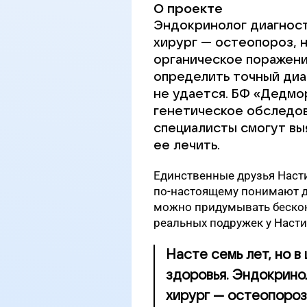
О проекте
Эндокринолог диагност
хирург — остеопороз, 
органическое поражени
определить точный диа
не удается. БФ «Дедмо
генетическое обследов
специалисты смогут выя
ее лечить.
Единственные друзья Насти
по-настоящему понимают де
можно придумывать бескон
реальных подружек у Насти,
Насте семь лет, но в
здоровья. Эндокрино
хирург — остеопороз