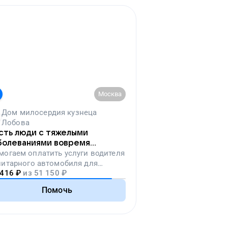
Москва
Дом милосердия кузнеца
Лобова
сть люди с тяжелыми
болеваниями вовремя
падут на лечение
могаем
оплатить услуги водителя
нитарного автомобиля для
 416
₽
из
51 150
₽
ревозки тяжелобольных людей
Помочь