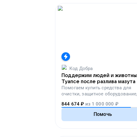
Код Добра
Поддержим людей и животны
Туапсе после разлива мазута
Помогаем
купить средства для
очистки, защитное оборудование
лекарства, корм и предметы пер
844 674
₽
из
1 000 000
₽
необходимости
Помочь