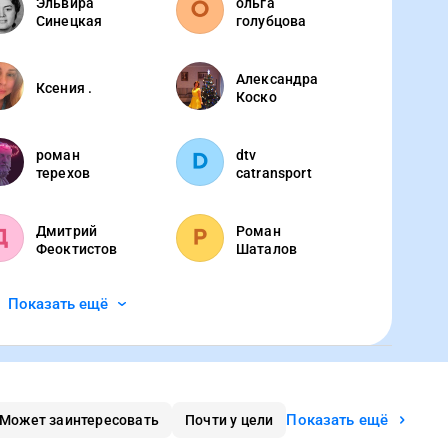
Эльвира
ольга
Синецкая
голубцова
Александра
Ксения .
Коско
роман
dtv
терехов
catransport
Дмитрий
Роман
Феоктистов
Шаталов
Показать ещё
Показать ещё
Может заинтересовать
Почти у цели