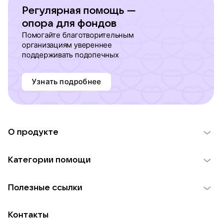
Регулярная помощь —
опора для фондов
Помогайте благотворительным
организациям увереннее
поддерживать подопечных
Узнать подробнее
О продукте
О проекте VK Добро
Категории помощи
Отчеты VK Добро
Детям
Использование материалов
Полезные ссылки
Взрослым
Обратная связь
Найти фонд
Пожилым
Контакты
Для НКО