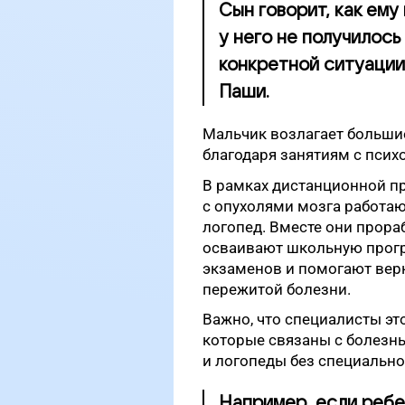
Сын говорит, как ему
у него не получилось
конкретной ситуации
Паши.
Мальчик возлагает большие
благодаря занятиям с псих
В рамках дистанционной п
с опухолями мозга работаю
логопед. Вместе они прор
осваивают школьную прогр
экзаменов и помогают вер
пережитой болезни.
Важно, что специалисты э
которые связаны с болезнь
и логопеды без специально
Например, если ребен