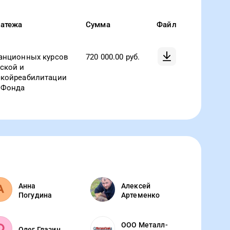
латежа
Сумма
Файл
анционных курсов
720 000.00
руб.
ской и
скойреабилитации
 Фонда
Анна
Алексей
Погудина
Артеменко
ООО Металл-
Олег Глазин