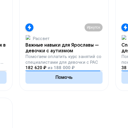
Иркутск
Рассвет
х в
Важные навыки для Ярославы —
Сп
девочки с аутизмом
дл
Помогаем
оплатить курс занятий со
По
,
специалистами для девочки с РАС
по
182 620
₽
из
188 000
₽
38
вой
Помочь