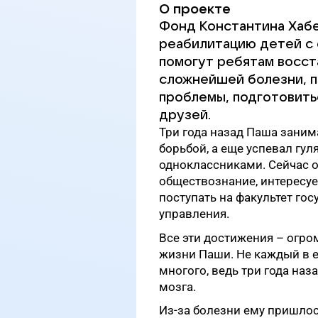
О проекте
Фонд Константина Хабе
реабилитацию детей с 
помогут ребятам восст
сложнейшей болезни, п
проблемы, подготовить
друзей.
Три года назад Паша заним
борьбой, а еще успевал гул
одноклассниками. Сейчас о
обществознание, интересует
поступать на факультет го
управления.
Все эти достижения – огр
жизни Паши. Не каждый в е
многого, ведь т
ри года наз
мозга.
Из-за болезни ему пришлос