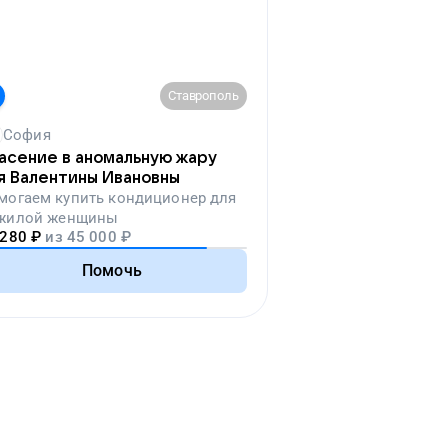
Ставрополь
София
асение в аномальную жару
я Валентины Ивановны
могаем
купить кондиционер для
жилой женщины
 280
₽
из
45 000
₽
Помочь