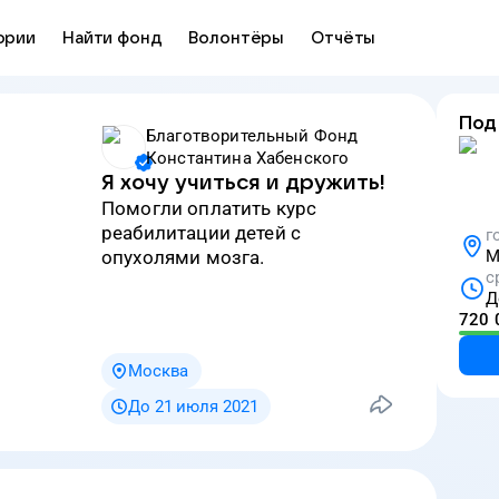
ории
Найти фонд
Волонтёры
Отчёты
Под
Благотворительный Фонд
Константина Хабенского
Я хочу учиться и дружить!
Помогли оплатить курс
реабилитации детей с
г
опухолями мозга.
М
с
Д
720 
Москва
До 21 июля 2021