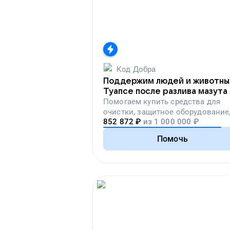
Код Добра
Поддержим людей и животны
Туапсе после разлива мазута
Помогаем
купить средства для
очистки, защитное оборудование
852 872
₽
из
1 000 000
₽
лекарства, корм и предметы пер
необходимости
Помочь