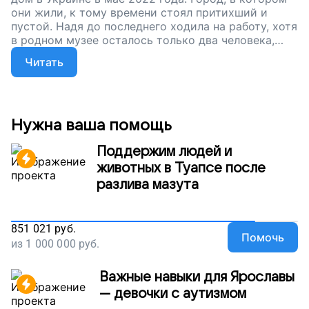
они жили, к тому времени стоял притихший и
пустой. Надя до последнего ходила на работу, хотя
в родном музее осталось только два человека,
остальные музейщики разъехались.«Я хочу домой,
Читать
в гущу событий. Родной город, я всех знаю, меня
все знают. Мы вернемся обязательно, я не могу без
работы. Только бы вернуться домой», — говорит
Надя. Комитет «Гражданское содействие»
помогает ей и другим беженцам, которые
Нужна ваша помощь
начинают жизнь заново. Сейчас наш сбор
продолжается! Давайте поддержим тех, кто
Поддержим людей и
вынужденно оставил родные места.
животных в Туапсе после
разлива мазута
851 021
руб.
Помочь
из
1 000 000
руб.
Важные навыки для Ярославы
— девочки с аутизмом