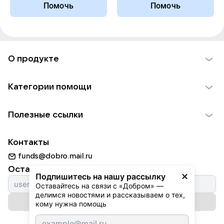
Помочь
Помочь
О продукте
О проекте VK Добро
Категории помощи
Отчеты VK Добро
Детям
Использование материалов
Полезные ссылки
Взрослым
Обратная связь
Найти фонд
Пожилым
Контакты
Для НКО
Волонтеры
Животным
funds@dobro.mail.ru
Партнерам
Добрый день
Оставайтесь с нами
Природе
Подпишитесь на нашу рассылку
Истории
Оставайтесь на связи с «Добром» — 
Культуре
делимся новостями и рассказываем о тех, 
Автоплатежи
Подписаться на рассылку
Фондам
кому нужна помощь