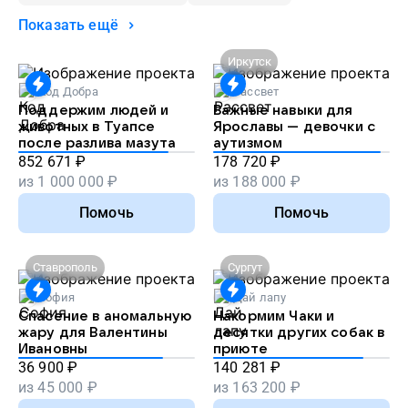
Показать ещё
Иркутск
Код Добра
Рассвет
Поддержим людей и
Важные навыки для
животных в Туапсе
Ярославы — девочки с
после разлива мазута
аутизмом
852 671
₽
178 720
₽
из
1 000 000
₽
из
188 000
₽
Помочь
Помочь
Ставрополь
Сургут
София
Дай лапу
Спасение в аномальную
Накормим Чаки и
жару для Валентины
десятки других собак в
Ивановны
приюте
36 900
₽
140 281
₽
из
45 000
₽
из
163 200
₽