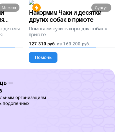
Москва
Сургут
ми
Накормим Чаки и десятки
мя
других собак в приюте
 водителя
Помогаем
купить корм для собак в
ля
приюте
людей
127 310
руб.
из
163 200
руб.
Помочь
щь —
в
ельным организациям
ь подопечных