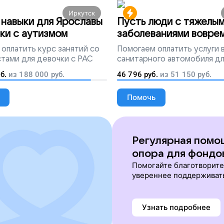
Иркутск
навыки для Ярославы
Пусть люди с тяжелы
ки с аутизмом
заболеваниями вовре
попадут на лечение
оплатить курс занятий со
Помогаем
оплатить услуги
тами для девочки с РАС
санитарного автомобиля д
перевозки тяжелобольных 
б.
из
188 000
руб.
46 796
руб.
из
51 150
руб.
Помочь
Регулярная помо
опора для фондо
Помогайте благотворит
увереннее поддерживат
Узнать подробнее