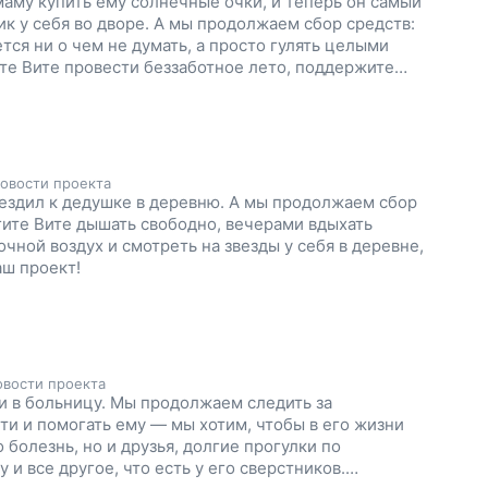
маму купить ему солнечные очки, и теперь он самый
к у себя во дворе. А мы продолжаем сбор средств:
тся ни о чем не думать, а просто гулять целыми
те Вите провести беззаботное лето, поддержите
овости проекта
 ездил к дедушке в деревню. А мы продолжаем сбор
гите Вите дышать свободно, вечерами вдыхать
чной воздух и смотреть на звезды у себя в деревне,
ш проект!
вости проекта
 в больницу. Мы продолжаем следить за
ти и помогать ему — мы хотим, чтобы в его жизни
 болезнь, но и друзья, долгие прогулки по
 и все другое, что есть у его сверстников.