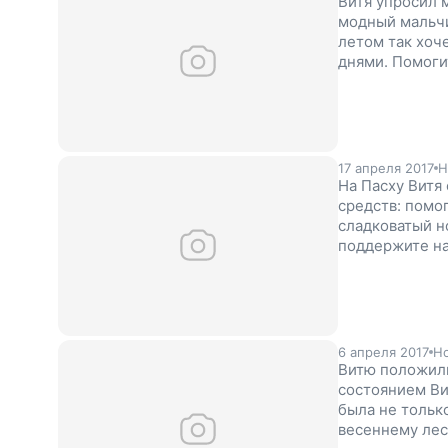
Витя упросил 
модный мальчи
летом так хоче
днями. Помоги
наш проект!
17 апреля 2017
Н
На Пасху Витя
средств: помо
сладковатый но
поддержите на
6 апреля 2017
Но
Витю положили
состоянием Ви
была не только
весеннему лесу