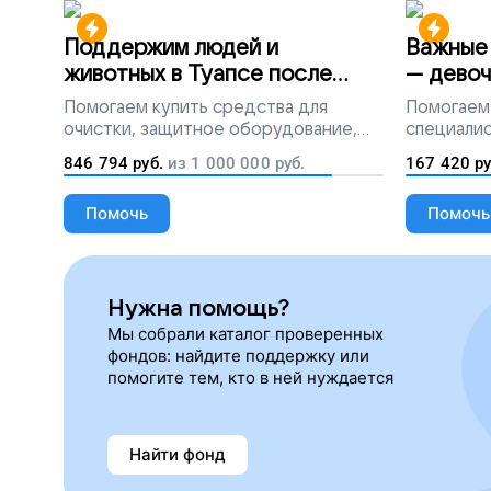
Поддержим людей и
Важные 
животных в Туапсе после
— девоч
разлива мазута
Помогаем
купить средства для
Помогаем
очистки, защитное оборудование,
специалис
лекарства, корм и предметы первой
846 794
руб.
из
1 000 000
руб.
167 420
ру
необходимости
Помочь
Помочь
Нужна помощь?
Мы собрали каталог проверенных
фондов: найдите поддержку или
помогите тем, кто в ней нуждается
Найти фонд