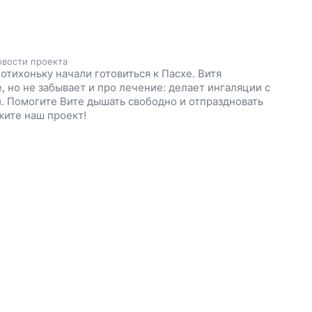
чику дышать свободно, поддержите наш проект!
вости проекта
отихоньку начали готовиться к Пасхе. Витя
, но не забывает и про лечение: делает ингаляции с
. Помогите Вите дышать свободно и отпраздновать
жите наш проект!