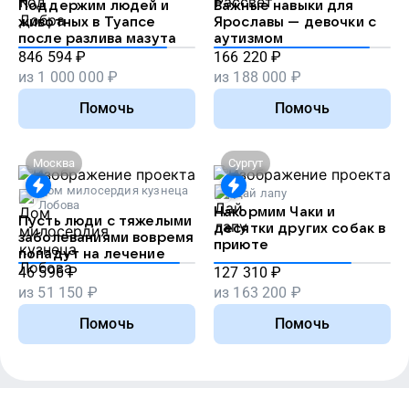
Поддержим людей и
Важные навыки для
животных в Туапсе
Ярославы — девочки с
после разлива мазута
аутизмом
846 594
₽
166 220
₽
из
1 000 000
₽
из
188 000
₽
Помочь
Помочь
Москва
Сургут
Дом милосердия кузнеца
Дай лапу
Лобова
Накормим Чаки и
Пусть люди с тяжелыми
десятки других собак в
заболеваниями вовремя
приюте
попадут на лечение
46 596
₽
127 310
₽
из
51 150
₽
из
163 200
₽
Помочь
Помочь