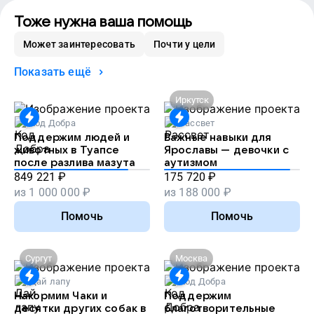
Тоже нужна ваша помощь
Может заинтересовать
Почти у цели
Показать ещё
Иркутск
Код Добра
Рассвет
Поддержим людей и
Важные навыки для
животных в Туапсе
Ярославы — девочки с
после разлива мазута
аутизмом
849 221
₽
175 720
₽
из
1 000 000
₽
из
188 000
₽
Помочь
Помочь
Сургут
Москва
Дай лапу
Код Добра
Накормим Чаки и
Поддержим
десятки других собак в
благотворительные