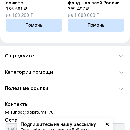
приюте
фонды по всей России
135 581
₽
359 497
₽
из
163 200
₽
из
1 000 000
₽
Помочь
Помочь
О продукте
О проекте VK Добро
Категории помощи
Отчеты VK Добро
Детям
Использование материалов
Полезные ссылки
Взрослым
Обратная связь
Найти фонд
Пожилым
Контакты
Для НКО
Волонтеры
Животным
funds@dobro.mail.ru
Партнерам
Добрый день
Оставайтесь с нами
Природе
Подпишитесь на нашу рассылку
Истории
Оставайтесь на связи с «Добром» — 
Культуре