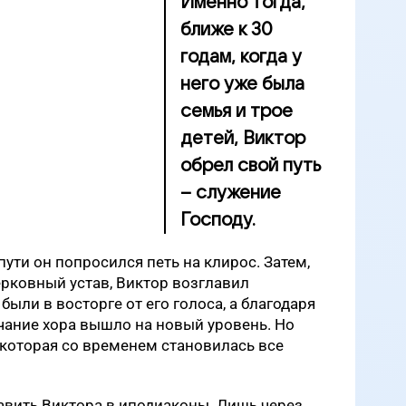
Именно тогда,
ближе к 30
годам, когда у
него уже была
семья и трое
детей, Виктор
обрел свой путь
– служение
Господу.
пути он попросился петь на клирос. Затем,
рковный устав, Виктор возглавил
ыли в восторге от его голоса, а благодаря
чание хора вышло на новый уровень. Но
которая со временем становилась все
авить Виктора в иподиаконы. Лишь через