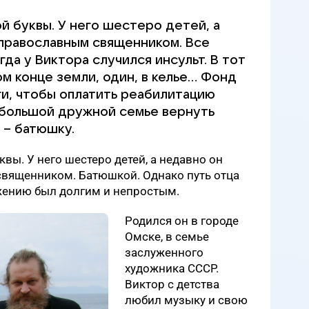
й буквы. У него шестеро детей, а
 православным священником. Все
гда у Виктора случился инсульт. В тот
м конце земли, один, в келье… Фонд
и, чтобы оплатить реабилитацию
 большой дружной семье вернуть
е – батюшку.
квы. У него шестеро детей, а недавно он
священником. Батюшкой. Однако путь отца
жению был долгим и непростым.
Родился он в городе
Омске, в семье
заслуженного
художника СССР.
Виктор с детства
любил музыку и свою