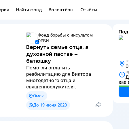
ории
Найти фонд
Волонтёры
Отчёты
Под
Фонд борьбы с инсультом
ОРБИ
Вернуть семье отца, а
духовной пастве –
батюшку
г
О
Помогли оплатить
с
реабилитацию для Виктора –
Д
многодетного отца и
350 
священнослужителя.
Омск
До 19 июня 2020