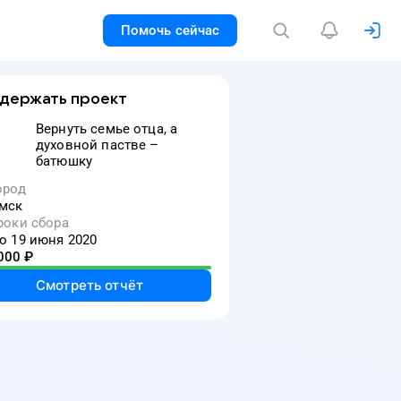
Помочь сейчас
держать проект
Вернуть семье отца, а
духовной пастве –
батюшку
ород
мск
роки сбора
о 19 июня 2020
000
₽
Смотреть отчёт