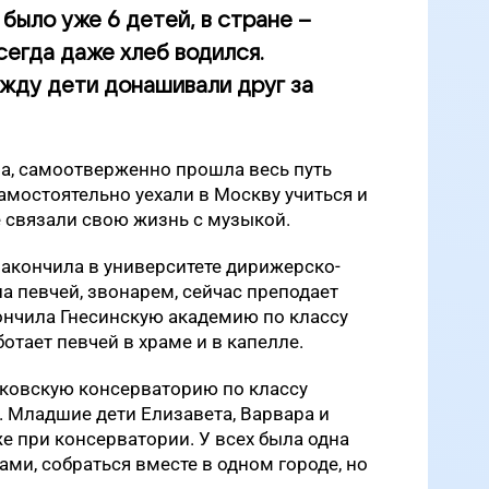
 было уже 6 детей, в стране –
всегда даже хлеб водился.
жду дети донашивали друг за
а, самоотверженно прошла весь путь
самостоятельно уехали в Москву учиться и
е связали свою жизнь с музыкой.
акончила в университете дирижерско-
а певчей, звонарем, сейчас преподает
ончила Гнесинскую академию по классу
отает певчей в храме и в капелле.
ковскую консерваторию по классу
е. Младшие дети Елизавета, Варвара и
е при консерватории. У всех была одна
ами, собраться вместе в одном городе, но