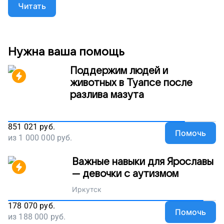
надежду. Мечты Ольги вполне реальны — человек
Читать
может восстановиться после инсульта, если
вовремя начать реабилитацию. И у нее еще есть
шанс вернуть назад то, что отняла болезнь, главное
— успеть. Помогите нам оплатить курс лечения в
центре, где Ольге могут помочь, поддержите наш
Нужна ваша помощь
проект.
Поддержим людей и
животных в Туапсе после
разлива мазута
851 021
руб.
Помочь
из
1 000 000
руб.
Важные навыки для Ярославы
— девочки с аутизмом
Иркутск
178 070
руб.
Помочь
из
188 000
руб.