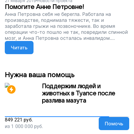
21 января 2019
Новости проекта
Помогите Анне Петровне!
Анна Петровна себя не берегла. Работала на
производстве, поднимала тяжести, так и
заработала грыжи на позвоночнике. Во время
операции что-то пошло не так, повредили спинной
мозг, и Анна Петровна осталась инвалидом.
Ухаживает за ней родственница, живут они на
Читать
крошечную пенсию, денег не хватает. Вы можете
сделать жизнь парализованной женщины и ее
семьи легче и светлее. Просто поддержите наш
проект.
Нужна ваша помощь
Поддержим людей и
животных в Туапсе после
разлива мазута
849 221
руб.
Помочь
из
1 000 000
руб.