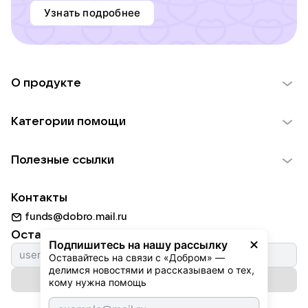
Узнать подробнее
О продукте
О проекте VK Добро
Категории помощи
Отчеты VK Добро
Детям
Использование материалов
Полезные ссылки
Взрослым
Обратная связь
Найти фонд
Пожилым
Контакты
Для НКО
Волонтеры
Животным
funds@dobro.mail.ru
Партнерам
Добрый день
Оставайтесь с нами
Природе
Подпишитесь на нашу рассылку
Истории
Оставайтесь на связи с «Добром» — 
Культуре
делимся новостями и рассказываем о тех, 
Автоплатежи
Подписаться на рассылку
Фондам
кому нужна помощь