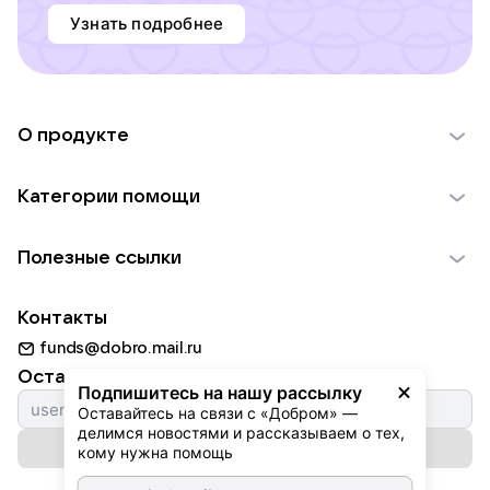
Узнать подробнее
О продукте
О проекте VK Добро
Категории помощи
Отчеты VK Добро
Детям
Использование материалов
Полезные ссылки
Взрослым
Обратная связь
Найти фонд
Пожилым
Контакты
Для НКО
Волонтеры
Животным
funds@dobro.mail.ru
Партнерам
Добрый день
Оставайтесь с нами
Природе
Подпишитесь на нашу рассылку
Истории
Оставайтесь на связи с «Добром» — 
Культуре
делимся новостями и рассказываем о тех, 
Автоплатежи
Подписаться на рассылку
Фондам
кому нужна помощь