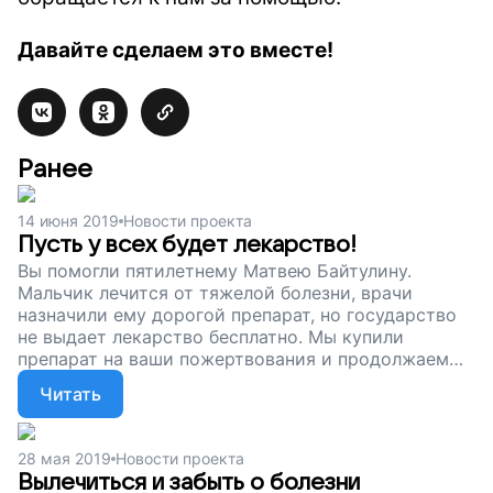
Давайте сделаем это вместе!
Ранее
14 июня 2019
Новости проекта
Пусть у всех будет лекарство!
Вы помогли пятилетнему Матвею Байтулину.
Мальчик лечится от тяжелой болезни, врачи
назначили ему дорогой препарат, но государство
не выдает лекарство бесплатно. Мы купили
препарат на ваши пожертвования и продолжаем
собирать деньги, чтобы дети, которые борются с
Читать
серьезным заболеванием, были обеспечены всем
необходимым. Чтобы у каждого было лекарство,
которое поможет победить. Поддержите наш
28 мая 2019
Новости проекта
проект!
Вылечиться и забыть о болезни