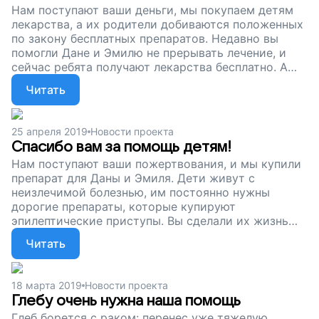
Нам поступают ваши деньги, мы покупаем детям
лекарства, а их родители добиваются положенных
по закону бесплатных препаратов. Недавно вы
помогли Дане и Эмилю не прерывать лечение, и
сейчас ребята получают лекарства бесплатно. А
мы продолжаем сбор: у нас еще много
Читать
подопечных, которым препараты нужны срочно –
их болезнь не ждет. Помогите детям вылечиться и
забыть о болезни, поддержите наш проект!
25 апреля 2019
Новости проекта
Спасибо вам за помощь детям!
Нам поступают ваши пожертвования, и мы купили
препарат для Даны и Эмиля. Дети живут с
неизлечимой болезнью, им постоянно нужны
дорогие препараты, которые купируют
эпилептические приступы. Вы сделали их жизнь
легче. Спасибо вам за это! Сейчас мы продолжаем
Читать
собирать деньги на лекарства для детей. Помогите
им бороться с болезнью и выигрывать,
поддержите наш проект.
18 марта 2019
Новости проекта
Глебу очень нужна наша помощь
Глеб борется с раком: перенес уже тяжелую