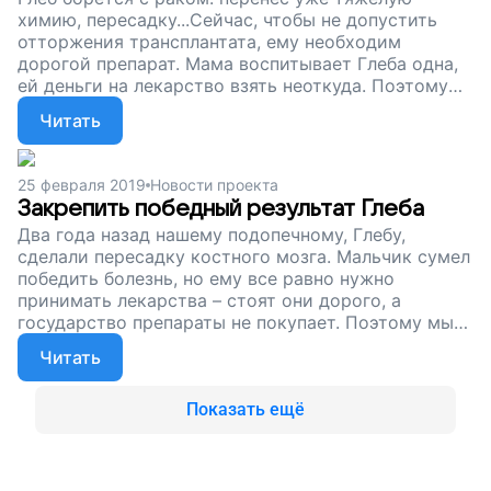
химию, пересадку...Сейчас, чтобы не допустить
отторжения трансплантата, ему необходим
дорогой препарат. Мама воспитывает Глеба одна,
ей деньги на лекарство взять неоткуда. Поэтому
мы собираем деньги, чтобы обеспечивать Глеба и
Читать
других ребят препаратами, которые помогут им
побороть рак. Поддержите наш проект!
25 февраля 2019
Новости проекта
Закрепить победный результат Глеба
Два года назад нашему подопечному, Глебу,
сделали пересадку костного мозга. Мальчик сумел
победить болезнь, но ему все равно нужно
принимать лекарства – стоят они дорого, а
государство препараты не покупает. Поэтому мы
собираем деньги, чтобы обеспечивать Глеба и
Читать
других ребят лекарствами. Помогите детям
вернуть себе свое детство, поддержите наш
проект!
Показать ещё