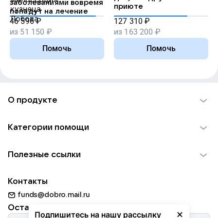
заболеваниями вовремя
приюте
попадут на лечение
46 596
₽
127 310
₽
из
51 150
₽
из
163 200
₽
Помочь
Помочь
О продукте
О проекте VK Добро
Категории помощи
Отчеты VK Добро
Детям
Использование материалов
Полезные ссылки
Взрослым
Обратная связь
Найти фонд
Пожилым
Контакты
Для НКО
Волонтеры
Животным
funds@dobro.mail.ru
Партнерам
Добрый день
Оставайтесь с нами
Природе
Подпишитесь на нашу рассылку