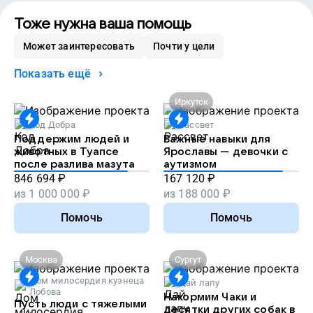
Тоже нужна ваша помощь
Может заинтересовать
Почти у цели
Показать ещё
Иркутск
Код Добра
Рассвет
Поддержим людей и
Важные навыки для
животных в Туапсе
Ярославы — девочки с
после разлива мазута
аутизмом
846 694
₽
167 120
₽
из
1 000 000
₽
из
188 000
₽
Помочь
Помочь
Москва
Сургут
Дом милосердия кузнеца
Дай лапу
Лобова
Накормим Чаки и
Пусть люди с тяжелыми
десятки других собак в