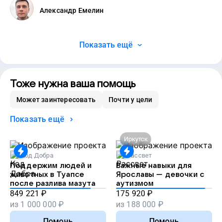
Александр Емелин
Показать ещё
Тоже нужна ваша помощь
Может заинтересовать
Почти у цели
Показать ещё
Иркутск
Код Добра
Рассвет
Поддержим людей и
Важные навыки для
животных в Туапсе
Ярославы — девочки с
после разлива мазута
аутизмом
849 221
₽
175 920
₽
из
1 000 000
₽
из
188 000
₽
Помочь
Помочь