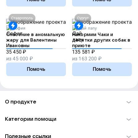
Ставрополь
Сургут
София
Дай лапу
Спасение в аномальную
Накормим Чаки и
жару для Валентины
десятки других собак в
Ивановны
приюте
35 450
₽
135 581
₽
из
45 000
₽
из
163 200
₽
Помочь
Помочь
О продукте
О проекте VK Добро
Категории помощи
Отчеты VK Добро
Детям
Использование материалов
Полезные ссылки