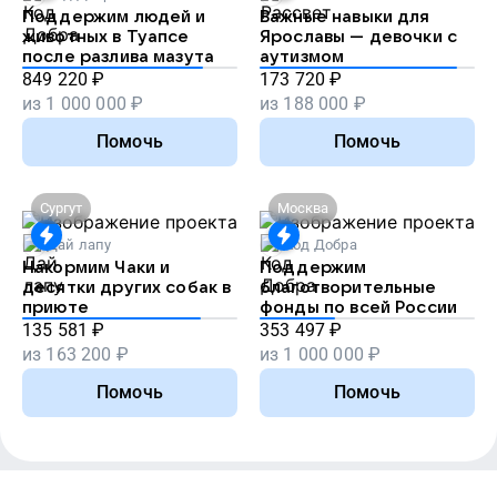
Поддержим людей и
Важные навыки для
животных в Туапсе
Ярославы — девочки с
после разлива мазута
аутизмом
849 220
₽
173 720
₽
из
1 000 000
₽
из
188 000
₽
Помочь
Помочь
Сургут
Москва
Дай лапу
Код Добра
Накормим Чаки и
Поддержим
десятки других собак в
благотворительные
приюте
фонды по всей России
135 581
₽
353 497
₽
из
163 200
₽
из
1 000 000
₽
Помочь
Помочь