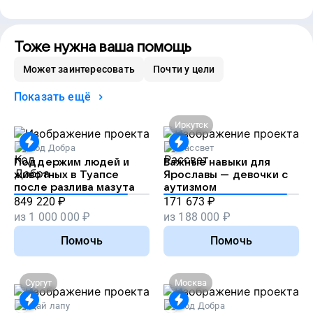
Тоже нужна ваша помощь
Может заинтересовать
Почти у цели
Показать ещё
Иркутск
Код Добра
Рассвет
Поддержим людей и
Важные навыки для
животных в Туапсе
Ярославы — девочки с
после разлива мазута
аутизмом
849 220
₽
171 673
₽
из
1 000 000
₽
из
188 000
₽
Помочь
Помочь
Сургут
Москва
Дай лапу
Код Добра