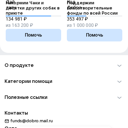
Накормим Чаки и
Поддержим
десятки других собак в
благотворительные
приюте
фонды по всей России
134 981
₽
353 497
₽
из
163 200
₽
из
1 000 000
₽
Помочь
Помочь
О продукте
О проекте VK Добро
Категории помощи
Отчеты VK Добро
Детям
Использование материалов
Полезные ссылки
Взрослым
Обратная связь
Найти фонд
Пожилым
Контакты
Для НКО
Волонтеры
Животным
funds@dobro.mail.ru
Партнерам
Добрый день