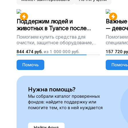
Поддержим людей и
Важные 
животных в Туапсе после
— девоч
разлива мазута
Помогаем
купить средства для
Помогаем
очистки, защитное оборудование,
специалис
лекарства, корм и предметы первой
844 474
руб.
из
1 000 000
руб.
157 720
ру
необходимости
Помочь
Помочь
Нужна помощь?
Мы собрали каталог проверенных
фондов: найдите поддержку или
помогите тем, кто в ней нуждается
Найти фонд