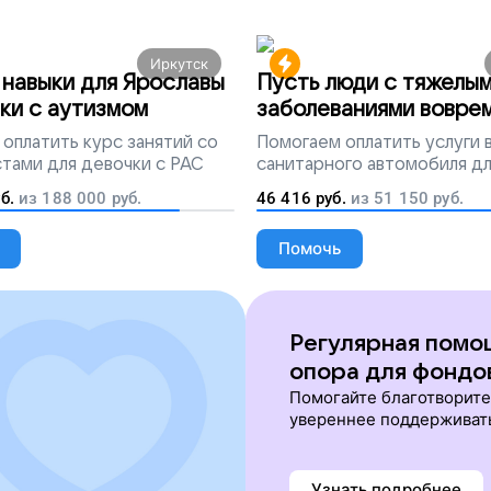
Иркутск
навыки для Ярославы
Пусть люди с тяжелы
ки с аутизмом
заболеваниями вовре
попадут на лечение
оплатить курс занятий со
Помогаем
оплатить услуги
тами для девочки с РАС
санитарного автомобиля д
перевозки тяжелобольных 
б.
из
188 000
руб.
46 416
руб.
из
51 150
руб.
Помочь
Регулярная помо
опора для фондо
Помогайте благотворит
увереннее поддерживат
Узнать подробнее