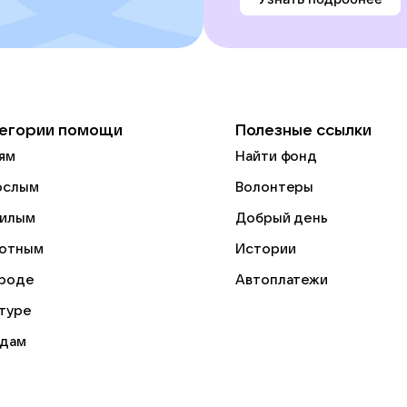
егории помощи
Полезные ссылки
ям
Найти фонд
ослым
Волонтеры
илым
Добрый день
отным
Истории
роде
Автоплатежи
ьтуре
дам