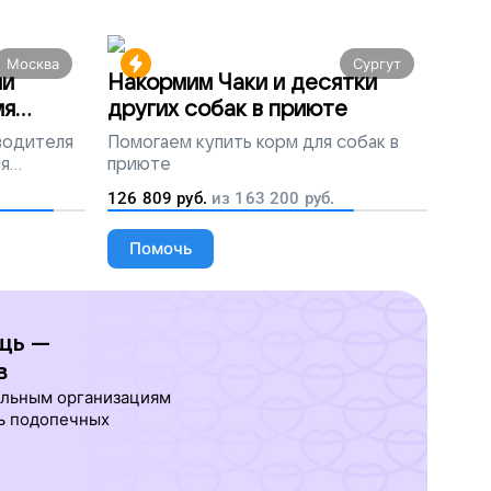
Москва
Сургут
ми
Накормим Чаки и десятки
мя
других собак в приюте
 водителя
Помогаем
купить корм для собак в
ля
приюте
людей
126 809
руб.
из
163 200
руб.
Помочь
щь —
в
ельным организациям
ь подопечных