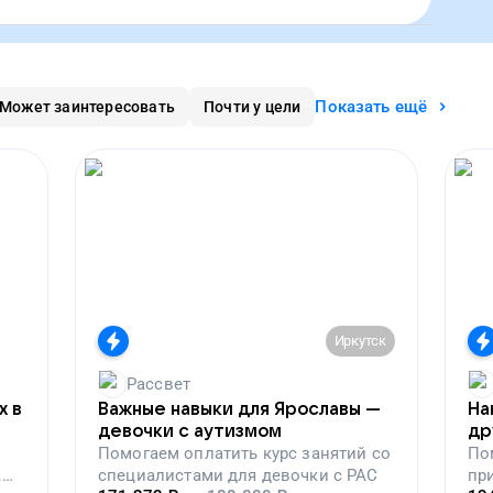
Показать ещё
Может заинтересовать
Почти у цели
Иркутск
Рассвет
х в
Важные навыки для Ярославы —
На
девочки с аутизмом
др
Помогаем
оплатить курс занятий со
По
,
специалистами для девочки с РАС
пр