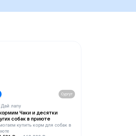
Сургут
Дай лапу
кормим Чаки и десятки
угих собак в приюте
могаем
купить корм для собак в
июте