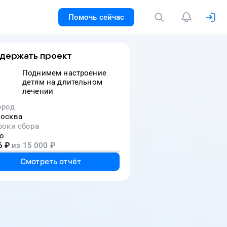
Помочь сейчас
держать проект
Поднимем настроение
детям на длительном
лечении
ород
осква
роки сбора
о
6
₽
из
15 000
₽
Смотреть отчёт