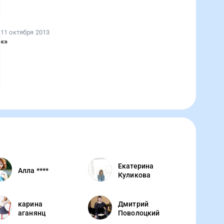
11 октября 2013
«
»
Екатерина
Алла ****
Куликова
карина
Дмитрий
аганянц
Поволоцкий