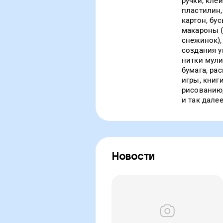
ручки, клей
пластилин, 
картон, бус
макароны 
снежинок),
создания у
нитки мули
бумага, ра
игры, книги
рисованию,
и так далее
Новости