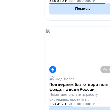
848 820
₽
из
1 000 000
₽
лекарства, корм и предметы пер
необходимости
Помочь
Моск
Код Добра
Поддержим благотворитель
фонды по всей России
Помогаем
оплатить работу
системных проектов
353 497
₽
из
1 000 000
₽
благотворительных организаций