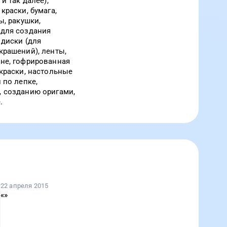
 и так далее),
краски, бумага,
ы, ракушки,
(для создания
 диски (для
крашений), ленты,
не, гофрированная
скраски, настольные
 по лепке,
 созданию оригами,
.
22 апреля 2015
«
»