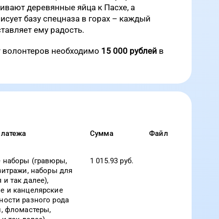
вают деревянные яйца к Пасхе, а
исует базу спецназа в горах – каждый
оставляет ему радость.
у волонтеров необходимо
15 000 рублей
в
платежа
Сумма
Файл
 наборы (гравюры,
1 015.93
руб.
витражи, наборы для
и так далее),
е и канцелярские
ости разного рода
, фломастеры,