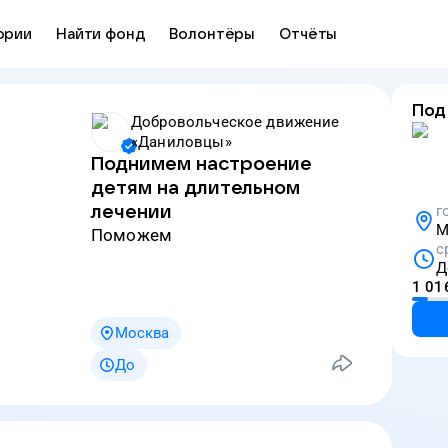
ории
Найти фонд
Волонтёры
Отчёты
Под
Добровольческое движение
«Даниловцы»
Поднимем настроение
детям на длительном
лечении
г
М
Поможем
с
Д
1 01
Москва
До