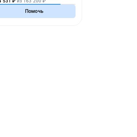
4 531
₽
из
163 200
₽
Помочь