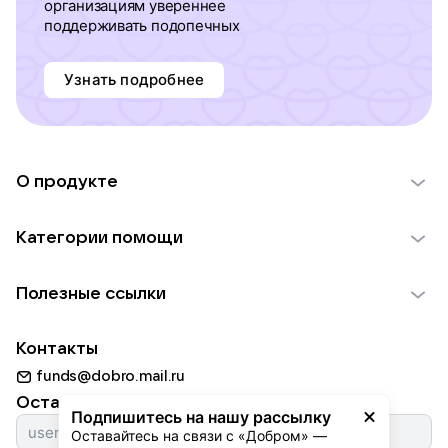
организациям увереннее
поддерживать подопечных
Узнать подробнее
О продукте
О проекте VK Добро
Категории помощи
Отчеты VK Добро
Детям
Использование материалов
Полезные ссылки
Взрослым
Обратная связь
Найти фонд
Пожилым
Контакты
Для НКО
Волонтеры
Животным
funds@dobro.mail.ru
Партнерам
Добрый день
Оставайтесь с нами
Природе
Подпишитесь на нашу рассылку
Истории
Оставайтесь на связи с «Добром» — 
Культуре