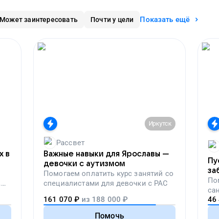
Показать ещё
Может заинтересовать
Почти у цели
Иркутск
Рассвет
х в
Важные навыки для Ярославы —
Пу
девочки с аутизмом
за
Помогаем
оплатить курс занятий со
по
По
,
специалистами для девочки с РАС
са
вой
161 070
₽
из
188 000
₽
46
пе
Помочь