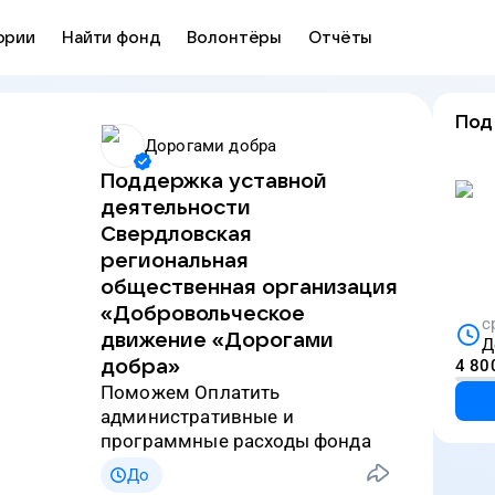
ории
Найти фонд
Волонтёры
Отчёты
Под
Дорогами добра
Поддержка уставной
деятельности
Свердловская
региональная
общественная организация
«Добровольческое
с
движение «Дорогами
Д
добра»
4 80
Поможем Оплатить
административные и
программные расходы фонда
До