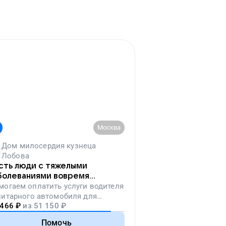
Москва
Дом милосердия кузнеца
Лобова
сть люди с тяжелыми
болеваниями вовремя
падут на лечение
могаем
оплатить услуги водителя
нитарного автомобиля для
 466
₽
из
51 150
₽
ревозки тяжелобольных людей
Помочь