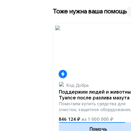
Тоже нужна ваша помощь
Код Добра
Поддержим людей и животны
Туапсе после разлива мазута
Помогаем
купить средства для
очистки, защитное оборудование
лекарства, корм и предметы пер
846 124
₽
из
1 000 000
₽
необходимости
Помочь