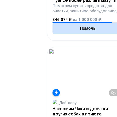
Туапсе после разлива мазута
Помогаем
купить средства для
очистки, защитное оборудование
лекарства, корм и предметы пер
846 074
₽
из
1 000 000
₽
необходимости
Помочь
Сур
Дай лапу
Накормим Чаки и десятки
других собак в приюте