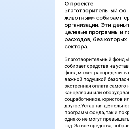
О проекте
Благотворительный фо
животным» собирает ср
организации. Эти деньг
целевые программы и п
расходов, без которых
сектора.
Благотворительный фонд 
собирает средства на уста
фонд может распределить н
важной подушкой безопасно
экстренная оплата самого 
канцелярии или оборудован
соцработников, юристов и
другое.Уставная деятельно
программ фонда, так и по
однако не могут превышат
год. За все средства, собр