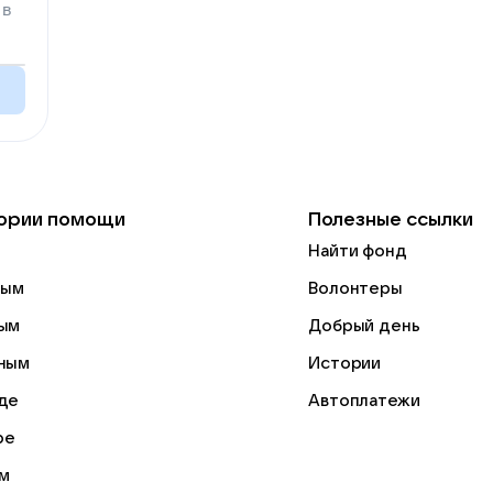
 в
ории помощи
Полезные ссылки
Найти фонд
лым
Волонтеры
ым
Добрый день
ным
Истории
де
Автоплатежи
ре
м