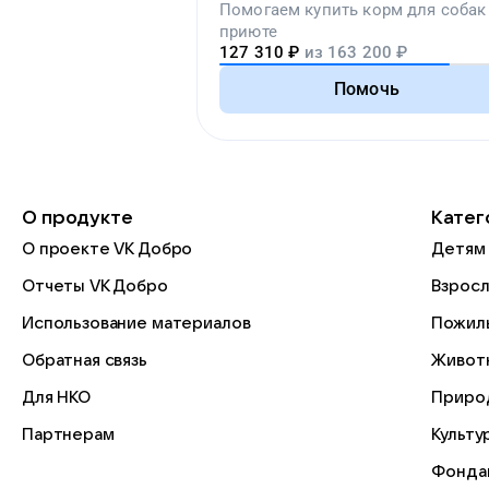
Помогаем
купить корм для собак
приюте
127 310
₽
из
163 200
₽
Помочь
О продукте
Катег
О проекте VK Добро
Детям
Отчеты VK Добро
Взрос
Использование материалов
Пожил
Обратная связь
Живот
Для НКО
Приро
Партнерам
Культу
Фонда