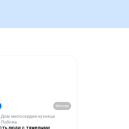
Москва
Дом милосердия кузнеца
Лобова
сть люди с тяжелыми