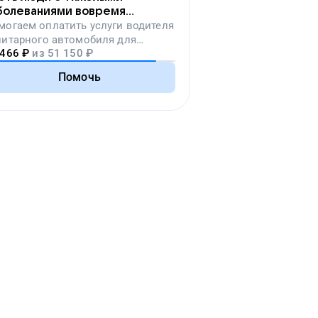
болеваниями вовремя
падут на лечение
могаем
оплатить услуги водителя
нитарного автомобиля для
 466
₽
из
51 150
₽
ревозки тяжелобольных людей
Помочь