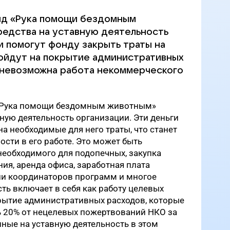
нд «Рука помощи бездомным
едства на уставную деятельность
и помогут фонду закрыть траты на
ойдут на покрытие административных
 невозможна работа некоммерческого
«Рука помощи бездомным животным»
вную деятельность организации. Эти деньги
а необходимые для него траты, что станет
сти в его работе. Это может быть
необходимого для подопечных, закупка
ия, аренда офиса, заработная плата
ли координаторов программ и многое
сть включает в себя как работу целевых
крытие административных расходов, которые
ь 20% от нецелевых пожертвований НКО за
анные на уставную деятельность в этом