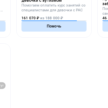
девочки с аутизмом
за
Помогаем
оплатить курс занятий со
по
По
,
специалистами для девочки с РАС
са
вой
161 070
₽
из
188 000
₽
46
пе
Помочь
гут