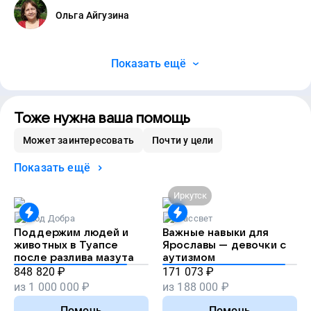
Ольга Айгузина
Показать ещё
Тоже нужна ваша помощь
Может заинтересовать
Почти у цели
Показать ещё
Иркутск
Код Добра
Рассвет
Поддержим людей и
Важные навыки для
животных в Туапсе
Ярославы — девочки с
после разлива мазута
аутизмом
848 820
₽
171 073
₽
из
1 000 000
₽
из
188 000
₽
Помочь
Помочь