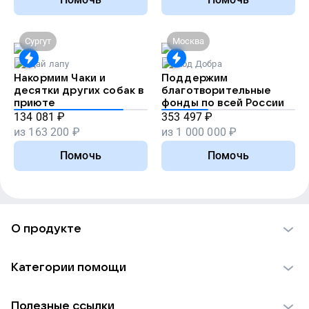
Сургут
Москва
Дай лапу
Код Добра
Накормим Чаки и
Поддержим
десятки других собак в
благотворительные
приюте
фонды по всей России
134 081
₽
353 497
₽
из
163 200
₽
из
1 000 000
₽
Помочь
Помочь
О продукте
О проекте VK Добро
Категории помощи
Отчеты VK Добро
Детям
Использование материалов
Полезные ссылки