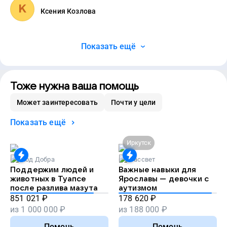
Ксения Козлова
Показать ещё
Тоже нужна ваша помощь
Может заинтересовать
Почти у цели
Показать ещё
Иркутск
Код Добра
Рассвет
Поддержим людей и
Важные навыки для
животных в Туапсе
Ярославы — девочки с
после разлива мазута
аутизмом
851 021
₽
178 620
₽
из
1 000 000
₽
из
188 000
₽
Помочь
Помочь