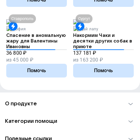
Ставрополь
Сургут
София
Дай лапу
Спасение в аномальную
Накормим Чаки и
жару для Валентины
десятки других собак в
Ивановны
приюте
36 800
₽
137 181
₽
из
45 000
₽
из
163 200
₽
Помочь
Помочь
О продукте
О проекте VK Добро
Категории помощи
Отчеты VK Добро
Детям
Использование материалов
Полезные ссылки