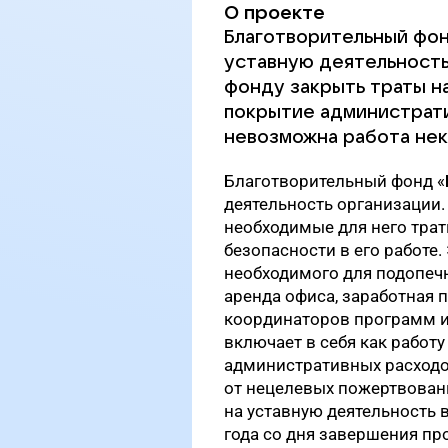
О проекте
Благотворительный фон
уставную деятельность
фонду закрыть траты н
покрытие администрати
невозможна работа нек
Благотворительный фонд «Б
деятельность организации.
необходимые для него трат
безопасности в его работе
необходимого для подопечн
аренда офиса, заработная 
координаторов программ и
включает в себя как работ
административных расходо
от нецелевых пожертвовани
на уставную деятельность в
года со дня завершения про