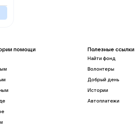
ории помощи
Полезные ссылки
Найти фонд
лым
Волонтеры
ым
Добрый день
ным
Истории
де
Автоплатежи
ре
м