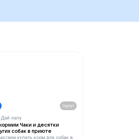
Сургут
Дай лапу
кормим Чаки и десятки
угих собак в приюте
могаем
купить корм для собак в