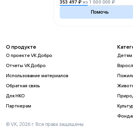
353 497
₽
из
1 000 000
₽
благотворительных организаций
Помочь
О продукте
Катег
О проекте VK Добро
Детям
Отчеты VK Добро
Взрос
Использование материалов
Пожил
Обратная связь
Живот
Для НКО
Приро
Партнерам
Культу
Фонда
© VK,
2026
г. Все права защищены.