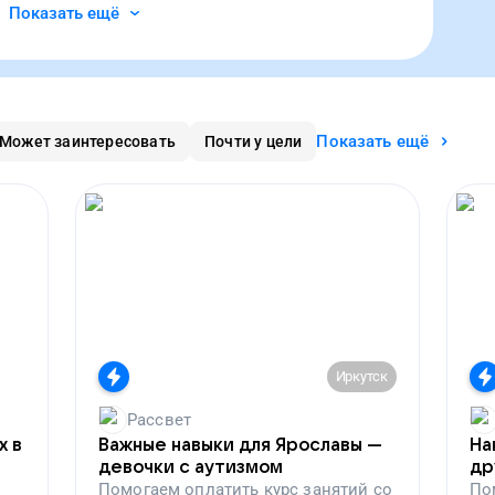
Показать ещё
Показать ещё
Может заинтересовать
Почти у цели
Иркутск
Рассвет
х в
Важные навыки для Ярославы —
На
девочки с аутизмом
др
Помогаем
оплатить курс занятий со
По