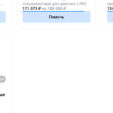
,
специалистами для девочки с РАС
пр
171 073
₽
из
188 000
₽
13
вой
Помочь
ва
ные