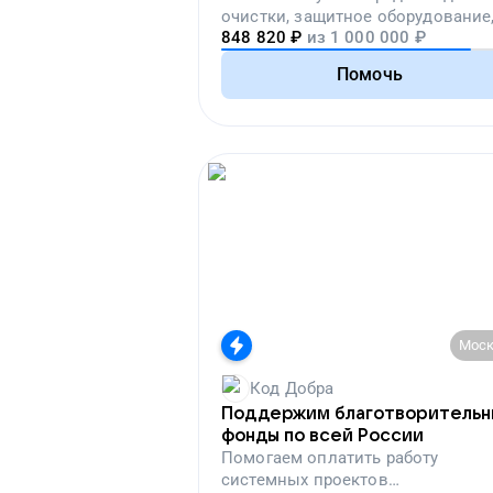
очистки, защитное оборудование
848 820
₽
из
1 000 000
₽
лекарства, корм и предметы пер
необходимости
Помочь
Моск
Код Добра
Поддержим благотворитель
фонды по всей России
Помогаем
оплатить работу
системных проектов