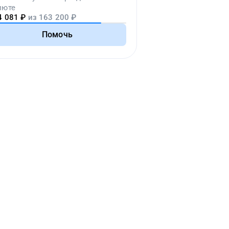
июте
4 081
₽
из
163 200
₽
Помочь