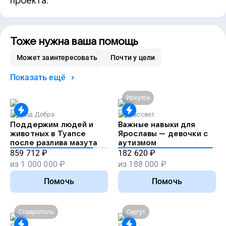
проекта.
Тоже нужна ваша помощь
Может заинтересовать
Почти у цели
Показать ещё
Иркутск
Код Добра
Рассвет
Поддержим людей и
Важные навыки для
животных в Туапсе
Ярославы — девочки с
после разлива мазута
аутизмом
859 712
₽
182 620
₽
из
1 000 000
₽
из
188 000
₽
Помочь
Помочь
Ставрополь
Сургут