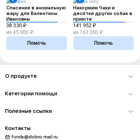
София
Дай лапу
Спасение в аномальную
Накормим Чаки и
жару для Валентины
десятки других собак в
Ивановны
приюте
38 330
₽
141 952
₽
из
45 000
₽
из
163 200
₽
Помочь
Помочь
О продукте
О проекте VK Добро
Категории помощи
Отчеты VK Добро
Детям
Использование материалов
Полезные ссылки
Взрослым
Обратная связь
Найти фонд
Пожилым
Контакты
Для НКО
Волонтеры
Животным
funds@dobro.mail.ru
Партнерам