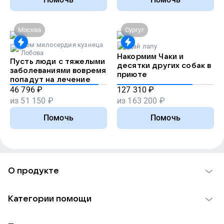
Москва
Сургут
Дом милосердия кузнеца
Дай лапу
Лобова
Накормим Чаки и
Пусть люди с тяжелыми
десятки других собак в
заболеваниями вовремя
приюте
попадут на лечение
46 796
₽
127 310
₽
из
51 150
₽
из
163 200
₽
Помочь
Помочь
О продукте
О проекте VK Добро
Категории помощи
Отчеты VK Добро
Детям
Использование материалов