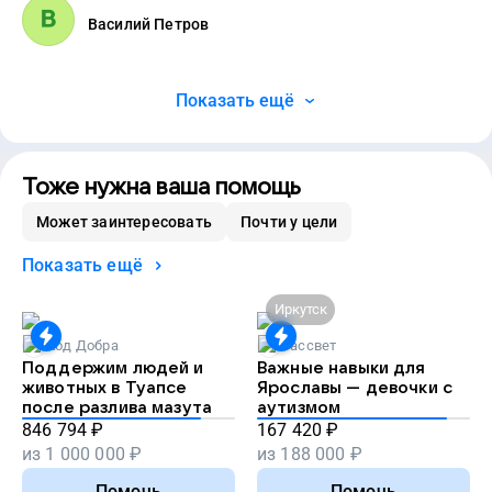
Василий Петров
Показать ещё
Тоже нужна ваша помощь
Может заинтересовать
Почти у цели
Показать ещё
Иркутск
Код Добра
Рассвет
Поддержим людей и
Важные навыки для
животных в Туапсе
Ярославы — девочки с
после разлива мазута
аутизмом
846 794
₽
167 420
₽
из
1 000 000
₽
из
188 000
₽
Помочь
Помочь