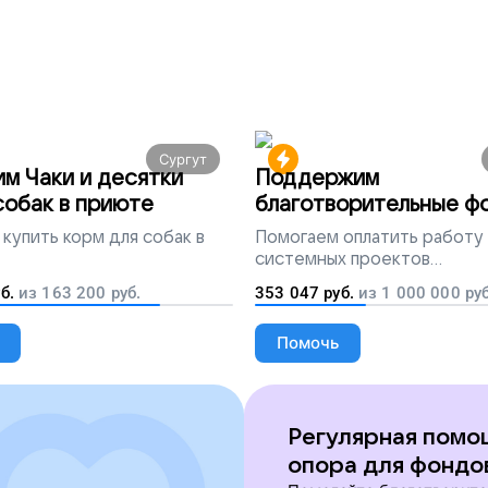
Сургут
м Чаки и десятки
Поддержим
собак в приюте
благотворительные ф
всей России
купить корм для собак в
Помогаем
оплатить работу
системных проектов
благотворительных органи
б.
из
163 200
руб.
353 047
руб.
из
1 000 000
руб
Помочь
Регулярная помо
опора для фондо