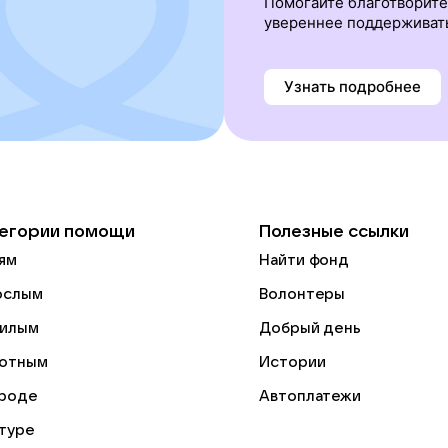
Помогайте благотворит
увереннее поддерживат
Узнать подробнее
егории помощи
Полезные ссылки
ям
Найти фонд
ослым
Волонтеры
илым
Добрый день
отным
Истории
роде
Автоплатежи
ьтуре