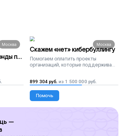
Москва
Москва
Скажем «нет» кибербуллингу
онды по
Помогаем
оплатить проекты
организаций, которые поддерживают
людей, столкнувшихся с травлей в
сети
заций
.
899 304
руб.
из
1 500 000
руб.
Помочь
щь —
в