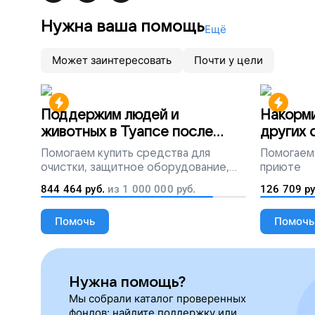
Нужна ваша помощь
Ещё
Может заинтересовать
Почти у цели
Поддержим людей и
Накорми
животных в Туапсе после
других 
разлива мазута
Помогаем
купить средства для
Помогаем
очистки, защитное оборудование,
приюте
лекарства, корм и предметы первой
844 464
руб.
из
1 000 000
руб.
126 709
ру
необходимости
Помочь
Помочь
Нужна помощь?
Мы собрали каталог проверенных
фондов: найдите поддержку или