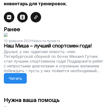
инвентарь для тренировок.
Ранее
10 февраля 2021
Новости проекта
Наш Миша – лучший спортсмен года!
Друзья, у нас чудесная новость: член
Петербургской сборной по бочча Михаил Гутник
стал лучшим спортсменом года! Поддержите ребят
с непростыми диагнозами и огромным желанием
побеждать – пусть у них появится необходимый
инвентарь для тренировок. Пусть они достигают
Читать
новых спортивных вершин, достойно представляя
нашу страну на международных соревнованиях.
Нужна ваша помощь