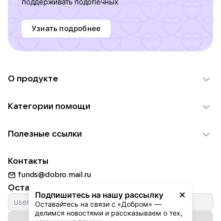
поддерживать подопечных
Узнать подробнее
О продукте
О проекте VK Добро
Категории помощи
Отчеты VK Добро
Детям
Использование материалов
Полезные ссылки
Взрослым
Обратная связь
Найти фонд
Пожилым
Контакты
Для НКО
Волонтеры
Животным
funds@dobro.mail.ru
Партнерам
Добрый день
Оставайтесь с нами
Природе
Подпишитесь на нашу рассылку
Истории
Оставайтесь на связи с «Добром» — 
Культуре
делимся новостями и рассказываем о тех, 
Автоплатежи
Подписаться на рассылку
Фондам