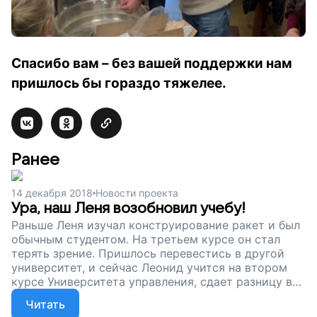
Спасибо вам – без вашей поддержки нам
пришлось бы гораздо тяжелее.
Ранее
14 декабря 2018
Новости проекта
Ура, наш Леня возобновил учебу!
Раньше Леня изучал конструирование ракет и был
обычным студентом. На третьем курсе он стал
терять зрение. Пришлось перевестись в другой
университет, и сейчас Леонид учится на втором
курсе Университета управления, сдает разницу в
предметах, немного подрабатывает в нашей
Читать
мастерской. Спасибо вам: вы помогли таким