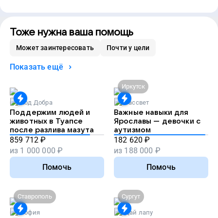
Тоже нужна ваша помощь
Может заинтересовать
Почти у цели
Показать ещё
Иркутск
Код Добра
Рассвет
Поддержим людей и
Важные навыки для
животных в Туапсе
Ярославы — девочки с
после разлива мазута
аутизмом
859 712
₽
182 620
₽
из
1 000 000
₽
из
188 000
₽
Помочь
Помочь
Ставрополь
Сургут
София
Дай лапу