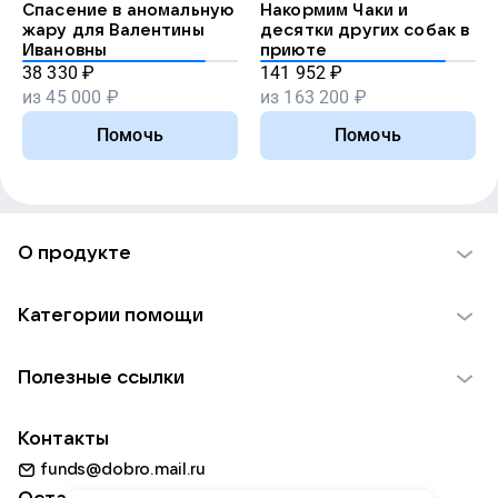
Спасение в аномальную
Накормим Чаки и
жару для Валентины
десятки других собак в
Ивановны
приюте
38 330
₽
141 952
₽
из
45 000
₽
из
163 200
₽
Помочь
Помочь
О продукте
О проекте VK Добро
Категории помощи
Отчеты VK Добро
Детям
Использование материалов
Полезные ссылки
Взрослым
Обратная связь
Найти фонд
Пожилым
Контакты
Для НКО
Волонтеры
Животным
funds@dobro.mail.ru
Партнерам
Добрый день