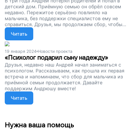
В три года Андрей потерял родителей и попал в
детский дом. Приёмную семью он обрёл совсем
недавно. Пережитое серьёзно повлияло на
мальчика, без поддержки специалистов ему не
справиться. Друзья, мы продолжаем сбор, чтобы
Андрюша мог заниматься с психологом. Подарим
Читать
ему счастливое детство!
19 января 2024
Новости проекта
«Психолог подарил сыну надежду»
Друзья, недавно наш Андрей начал заниматься с
психологом. Рассказываем, как прошла их первая
встреча и напоминаем, что сбор для мальчика из
приёмной семьи продолжается. Давайте
поддержим Андрюшу вместе!
Читать
Нужна ваша помощь