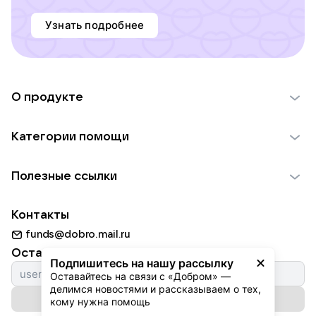
Узнать подробнее
О продукте
О проекте VK Добро
Категории помощи
Отчеты VK Добро
Детям
Использование материалов
Полезные ссылки
Взрослым
Обратная связь
Найти фонд
Пожилым
Контакты
Для НКО
Волонтеры
Животным
funds@dobro.mail.ru
Партнерам
Добрый день
Оставайтесь с нами
Природе
Подпишитесь на нашу рассылку
Истории
Оставайтесь на связи с «Добром» — 
Культуре
делимся новостями и рассказываем о тех, 
Автоплатежи
Подписаться на рассылку
Фондам
кому нужна помощь