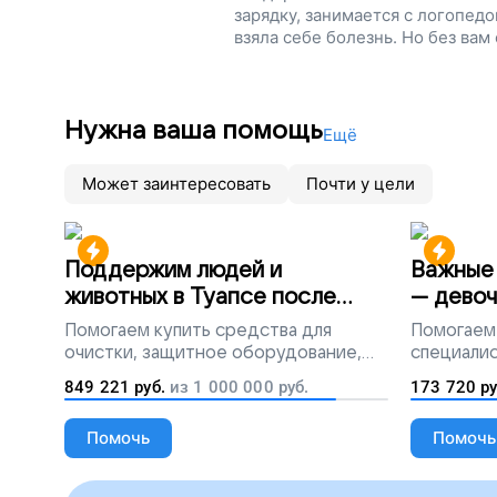
зарядку, занимается с логопедо
взяла себе болезнь. Но без вам
в Центр патологии речи, чтобы
проект.
Нужна ваша помощь
Ещё
Может заинтересовать
Почти у цели
Поддержим людей и
Важные 
животных в Туапсе после
— девоч
разлива мазута
Помогаем
купить средства для
Помогаем
очистки, защитное оборудование,
специалис
лекарства, корм и предметы первой
849 221
руб.
из
1 000 000
руб.
173 720
ру
необходимости
Помочь
Помочь