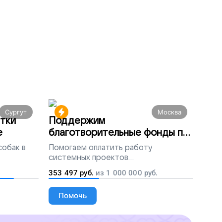
Сургут
Москва
тки
Поддержим
е
благотворительные фонды по
всей России
собак в
Помогаем
оплатить работу
системных проектов
благотворительных организаций
353 497
руб.
из
1 000 000
руб.
Помочь