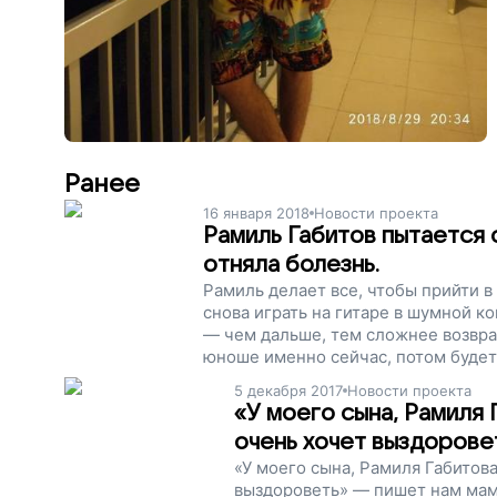
Ранее
16 января 2018
Новости проекта
Рамиль Габитов пытается 
отняла болезнь.
Рамиль делает все, чтобы прийти 
снова играть на гитаре в шумной к
— чем дальше, тем сложнее возвр
юноше именно сейчас, потом будет
Центре патологии речи и нейрореаб
5 декабря 2017
Новости проекта
поддержите наш проект!
«У моего сына, Рамиля 
очень хочет выздорове
«У моего сына, Рамиля Габитова
выздороветь» — пишет нам мам