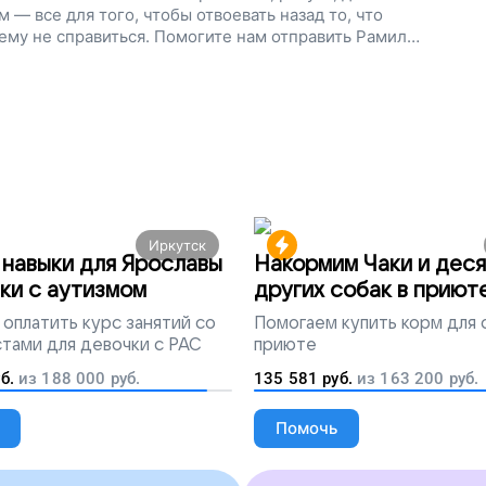
м — все для того, чтобы отвоевать назад то, что
 ему не справиться. Помогите нам отправить Рамиля
 он снова научился говорить, поддержите наш
Иркутск
навыки для Ярославы
Накормим Чаки и деся
ки с аутизмом
других собак в приют
оплатить курс занятий со
Помогаем
купить корм для 
тами для девочки с РАС
приюте
б.
из
188 000
руб.
135 581
руб.
из
163 200
руб.
Помочь