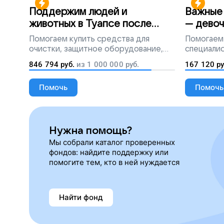
Поддержим людей и
Важные 
животных в Туапсе после
— девоч
разлива мазута
Помогаем
купить средства для
Помогаем
очистки, защитное оборудование,
специалис
лекарства, корм и предметы первой
846 794
руб.
из
1 000 000
руб.
167 120
ру
необходимости
Помочь
Помочь
Нужна помощь?
Мы собрали каталог проверенных
фондов: найдите поддержку или
помогите тем, кто в ней нуждается
Найти фонд