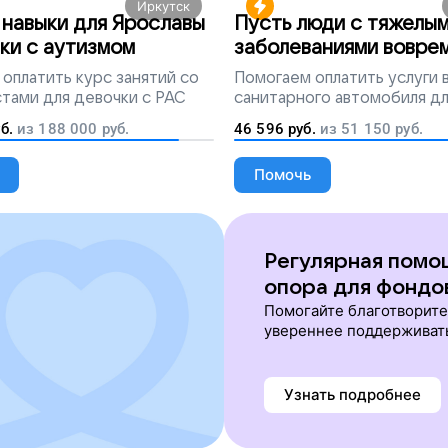
Иркутск
навыки для Ярославы
Пусть люди с тяжелы
ки с аутизмом
заболеваниями вовре
попадут на лечение
оплатить курс занятий со
Помогаем
оплатить услуги
тами для девочки с РАС
санитарного автомобиля д
перевозки тяжелобольных 
б.
из
188 000
руб.
46 596
руб.
из
51 150
руб.
Помочь
Регулярная помо
опора для фондо
Помогайте благотворит
увереннее поддерживат
Узнать подробнее