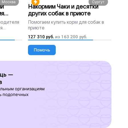
Москва
Сургут
ми
Накормим Чаки и десятки
мя
других собак в приюте
 водителя
Помогаем
купить корм для собак в
ля
приюте
людей
127 310
руб.
из
163 200
руб.
Помочь
щь —
в
ельным организациям
ь подопечных