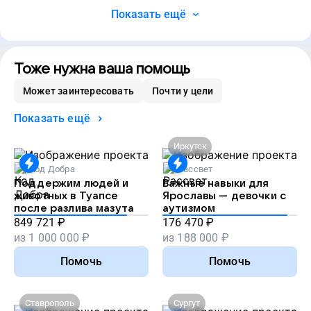
Показать ещё
Тоже нужна ваша помощь
Может заинтересовать
Почти у цели
Показать ещё
Иркутск
Код Добра
Рассвет
Поддержим людей и
Важные навыки для
животных в Туапсе
Ярославы — девочки с
после разлива мазута
аутизмом
849 721
₽
176 470
₽
из
1 000 000
₽
из
188 000
₽
Помочь
Помочь
Ставрополь
Сургут