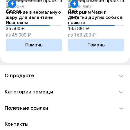
София
Дай лапу
Спасение в аномальную
Накормим Чаки и
жару для Валентины
десятки других собак в
Ивановны
приюте
35 500
₽
135 881
₽
из
45 000
₽
из
163 200
₽
Помочь
Помочь
О продукте
О проекте VK Добро
Категории помощи
Отчеты VK Добро
Детям
Использование материалов
Полезные ссылки
Взрослым
Обратная связь
Найти фонд
Пожилым
Контакты
Для НКО
Волонтеры