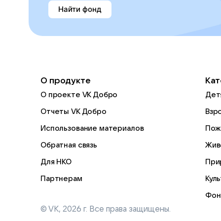
Найти фонд
О продукте
Кат
О проекте VK Добро
Дет
Отчеты VK Добро
Взр
Использование материалов
Пож
Обратная связь
Жив
Для НКО
При
Партнерам
Кул
Фон
© VK,
2026
г. Все права защищены.