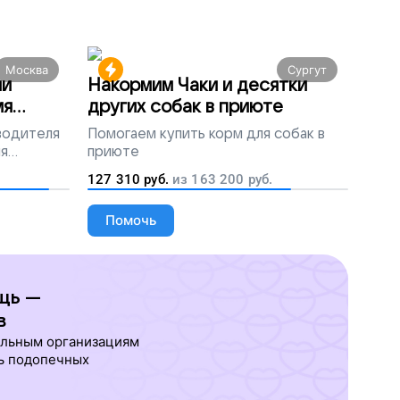
Москва
Сургут
ми
Накормим Чаки и десятки
мя
других собак в приюте
 водителя
Помогаем
купить корм для собак в
ля
приюте
людей
127 310
руб.
из
163 200
руб.
Помочь
щь —
в
ельным организациям
ь подопечных