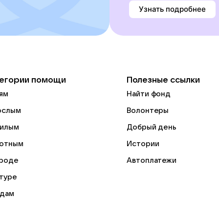
Узнать подробнее
егории помощи
Полезные ссылки
ям
Найти фонд
ослым
Волонтеры
илым
Добрый день
отным
Истории
роде
Автоплатежи
ьтуре
дам