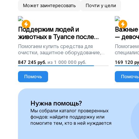
Может заинтересовать
Почти у цели
Поддержим людей и
Важные 
животных в Туапсе после
— девоч
разлива мазута
Помогаем
купить средства для
Помогаем
очистки, защитное оборудование,
специалис
лекарства, корм и предметы первой
847 245
руб.
из
1 000 000
руб.
169 120
ру
необходимости
Помочь
Помочь
Нужна помощь?
Мы собрали каталог проверенных
фондов: найдите поддержку или
помогите тем, кто в ней нуждается