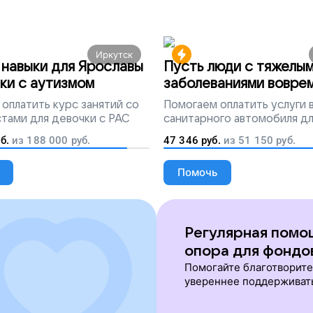
Иркутск
навыки для Ярославы
Пусть люди с тяжелы
ки с аутизмом
заболеваниями вовре
попадут на лечение
оплатить курс занятий со
Помогаем
оплатить услуги
тами для девочки с РАС
санитарного автомобиля д
перевозки тяжелобольных 
б.
из
188 000
руб.
47 346
руб.
из
51 150
руб.
Помочь
Регулярная помо
опора для фондо
Помогайте благотворит
увереннее поддерживат