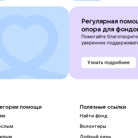
Регулярная помо
опора для фондо
Помогайте благотворит
увереннее поддерживат
Узнать подробнее
егории помощи
Полезные ссылки
ям
Найти фонд
ослым
Волонтеры
илым
Добрый день