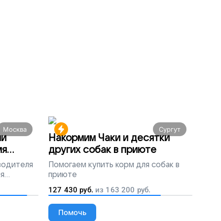
Москва
Сургут
ми
Накормим Чаки и десятки
мя
других собак в приюте
 водителя
Помогаем
купить корм для собак в
ля
приюте
людей
127 430
руб.
из
163 200
руб.
Помочь