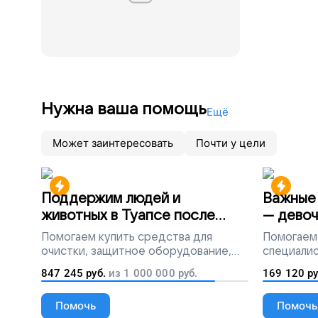
Нужна ваша помощь
Ещё
Может заинтересовать
Почти у цели
Поддержим людей и
Важные 
животных в Туапсе после
— девоч
разлива мазута
Помогаем
купить средства для
Помогаем
очистки, защитное оборудование,
специалис
лекарства, корм и предметы первой
847 245
руб.
из
1 000 000
руб.
169 120
ру
необходимости
Помочь
Помочь