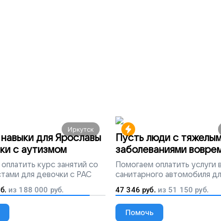
Иркутск
навыки для Ярославы
Пусть люди с тяжелы
ки с аутизмом
заболеваниями вовре
попадут на лечение
оплатить курс занятий со
Помогаем
оплатить услуги
тами для девочки с РАС
санитарного автомобиля д
перевозки тяжелобольных 
б.
из
188 000
руб.
47 346
руб.
из
51 150
руб.
Помочь