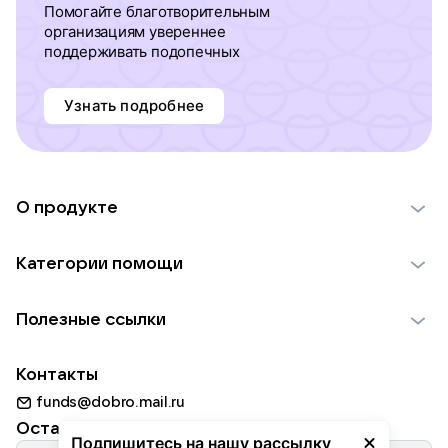
Помогайте благотворительным
организациям увереннее
поддерживать подопечных
Узнать подробнее
О продукте
О проекте VK Добро
Категории помощи
Отчеты VK Добро
Детям
Использование материалов
Полезные ссылки
Взрослым
Обратная связь
Найти фонд
Пожилым
Контакты
Для НКО
Волонтеры
Животным
funds@dobro.mail.ru
Партнерам
Добрый день
Оставайтесь с нами
Природе
Подпишитесь на нашу рассылку