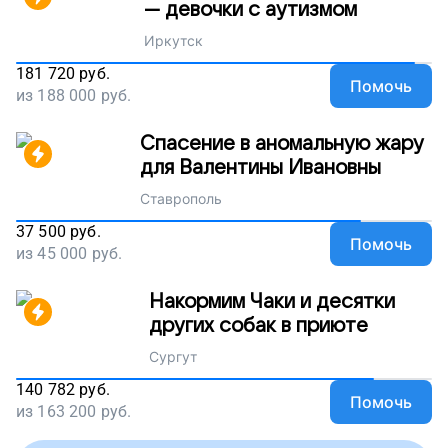
— девочки с аутизмом
Иркутск
181 720
руб.
Помочь
из
188 000
руб.
Спасение в аномальную жару
для Валентины Ивановны
Ставрополь
37 500
руб.
Помочь
из
45 000
руб.
Накормим Чаки и десятки
других собак в приюте
Сургут
140 782
руб.
Помочь
из
163 200
руб.