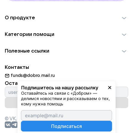
О продукте
О проекте VK Добро
Категории помощи
Отчеты VK Добро
Детям
Использование материалов
Полезные ссылки
Взрослым
Обратная связь
Найти фонд
Пожилым
Контакты
Для НКО
Волонтеры
Животным
funds@dobro.mail.ru
Партнерам
Добрый день
Оставайтесь с нами
Природе
Подпишитесь на нашу рассылку
Истории
Оставайтесь на связи с «Добром» — 
Культуре
делимся новостями и рассказываем о тех, 
Автоплатежи
Подписаться на рассылку
Фондам
кому нужна помощь
© VK,
2026
г. Все права защищены.
Подписаться