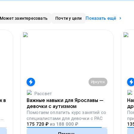
Показать ещё
Может заинтересовать
Почти у цели
Иркутск
Рассвет
х в
Важные навыки для Ярославы —
На
девочки с аутизмом
др
Помогаем
оплатить курс занятий со
По
,
специалистами для девочки с РАС
пр
175 720
₽
из
188 000
₽
13
вой