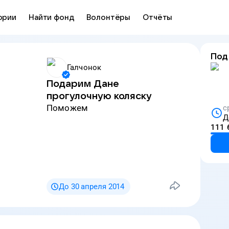
ории
Найти фонд
Волонтёры
Отчёты
Под
Галчонок
Подарим Дане
прогулочную коляску
Поможем
с
Д
111 
До 30 апреля 2014