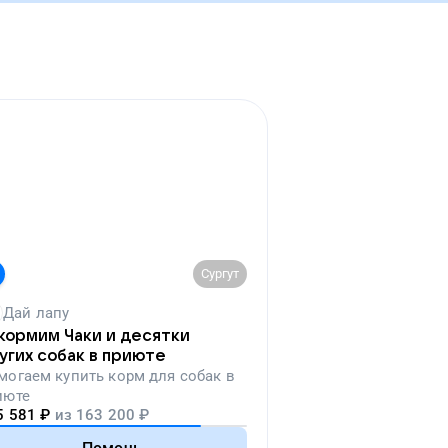
Сургут
Дай лапу
кормим Чаки и десятки
угих собак в приюте
могаем
купить корм для собак в
июте
5 581
₽
из
163 200
₽