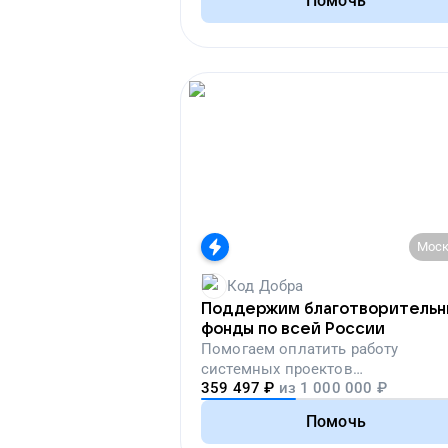
Помочь
Моск
Код Добра
Поддержим благотворитель
фонды по всей России
Помогаем
оплатить работу
системных проектов
359 497
₽
из
1 000 000
₽
благотворительных организаций
Помочь