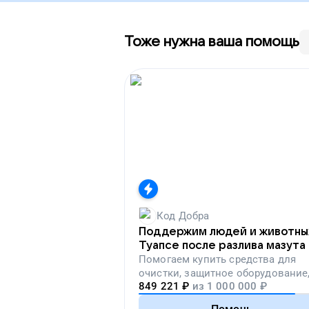
Тоже нужна ваша помощь
Код Добра
Поддержим людей и животны
Туапсе после разлива мазута
Помогаем
купить средства для
очистки, защитное оборудование
849 221
₽
из
1 000 000
₽
лекарства, корм и предметы пер
необходимости