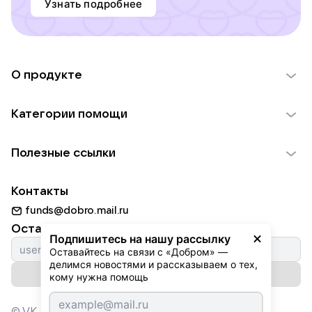
Узнать подробнее
О продукте
О проекте VK Добро
Категории помощи
Отчеты VK Добро
Детям
Использование материалов
Полезные ссылки
Взрослым
Обратная связь
Найти фонд
Пожилым
Контакты
Для НКО
Волонтеры
Животным
funds@dobro.mail.ru
Партнерам
Добрый день
Оставайтесь с нами
Природе
Подпишитесь на нашу рассылку
Истории
Оставайтесь на связи с «Добром» — 
Культуре
делимся новостями и рассказываем о тех, 
Автоплатежи
Подписаться на рассылку
Фондам
кому нужна помощь