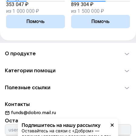
353 047
₽
899 304
₽
из
1 000 000
₽
из
1 500 000
₽
Помочь
Помочь
О продукте
О проекте VK Добро
Категории помощи
Отчеты VK Добро
Детям
Использование материалов
Полезные ссылки
Взрослым
Обратная связь
Найти фонд
Пожилым
Контакты
Для НКО
Волонтеры
Животным
funds@dobro.mail.ru
Партнерам
Добрый день
Оставайтесь с нами
Природе
Подпишитесь на нашу рассылку
Истории
Оставайтесь на связи с «Добром» — 
Культуре