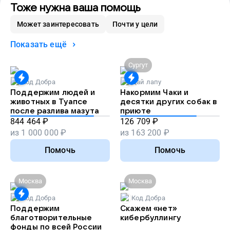
Тоже нужна ваша помощь
Может заинтересовать
Почти у цели
Показать ещё
Сургут
Код Добра
Дай лапу
Поддержим людей и
Накормим Чаки и
животных в Туапсе
десятки других собак в
после разлива мазута
приюте
844 464
₽
126 709
₽
из
1 000 000
₽
из
163 200
₽
Помочь
Помочь
Москва
Москва
Код Добра
Код Добра
Поддержим
Скажем «нет»
благотворительные
кибербуллингу
фонды по всей России