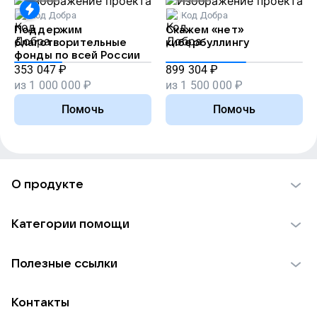
Код Добра
Код Добра
Поддержим
Скажем «нет»
благотворительные
кибербуллингу
фонды по всей России
353 047
₽
899 304
₽
из
1 000 000
₽
из
1 500 000
₽
Помочь
Помочь
О продукте
О проекте VK Добро
Категории помощи
Отчеты VK Добро
Детям
Использование материалов
Полезные ссылки
Взрослым
Обратная связь
Найти фонд
Пожилым
Контакты
Для НКО
Волонтеры