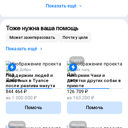
Показать ещё
Тоже нужна ваша помощь
Может заинтересовать
Почти у цели
Показать ещё
Сургут
Код Добра
Дай лапу
Поддержим людей и
Накормим Чаки и
животных в Туапсе
десятки других собак в
после разлива мазута
приюте
844 464
₽
126 709
₽
из
1 000 000
₽
из
163 200
₽
Помочь
Помочь
Москва
Москва