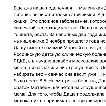
Еще дна наша подопечная — маленькая 
питание выписали только этой зимой. У 
кишки. Это сложное заболевание, котор
кишечной непроходимостью. Пища не усв
тошнота, рвота. За неполных два года ж
на кишечнике.В ноябре прошлого года н
Дашу вместе с мамой Марией на очную к
Российскую детскую клиническую больни
РДКБ, а в начале декабря московские вр
месяца и назначили ей строгую диету. Д
набирать вес – сейчас она весит уже 11 кг
было всего 8,5. Несмотря на болезнь, Д
братом Матвеем, качается на игрушечно
мама. Для того, чтобы Даша продолжала 
молока нужно принимать специализирова