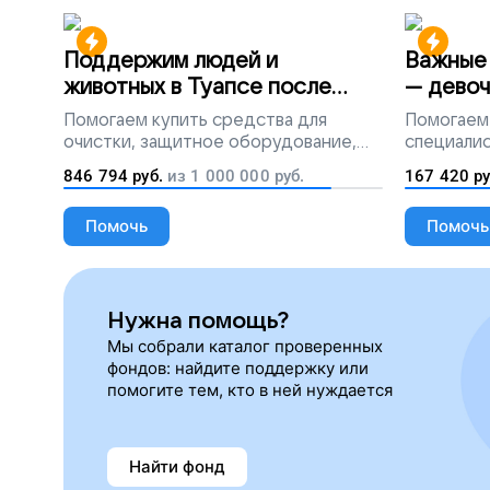
Поддержим людей и
Важные 
животных в Туапсе после
— девоч
разлива мазута
Помогаем
купить средства для
Помогаем
очистки, защитное оборудование,
специалис
лекарства, корм и предметы первой
846 794
руб.
из
1 000 000
руб.
167 420
ру
необходимости
Помочь
Помочь
Нужна помощь?
Мы собрали каталог проверенных
фондов: найдите поддержку или
помогите тем, кто в ней нуждается
Найти фонд