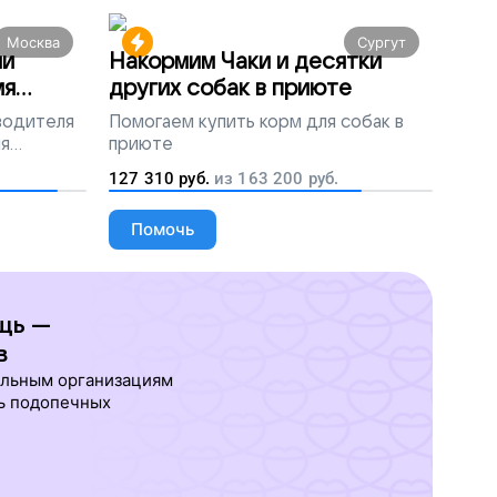
Москва
Сургут
ми
Накормим Чаки и десятки
мя
других собак в приюте
 водителя
Помогаем
купить корм для собак в
ля
приюте
людей
127 310
руб.
из
163 200
руб.
Помочь
щь —
в
ельным организациям
ь подопечных