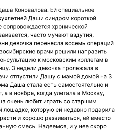
Даша Коновалова. Ей специальное
двухлетней Даши синдром короткой
ое сопровождается хронической
аивается, часто мучают вздутия,
изни девочка перенесла восемь операций
овосибирские врачи решили направить
онсультацию к московским коллегам в
цу. 3 недели девочка пролежала в
ачи отпустили Дашу с мамой домой на 3
ома Даша стала есть самостоятельно и
, а в ноябре, когда улетала в Москву,
аша очень любит играть со старшим
й лошадке, которую ей недавно подарила
расти и хорошо развиваться, ей вместо
нную смесь. Надеемся, и у нее скоро