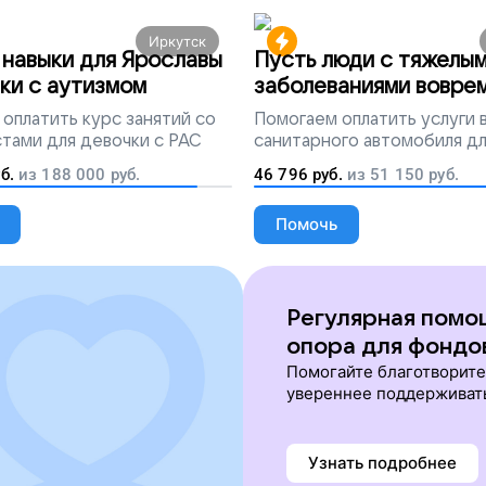
Иркутск
навыки для Ярославы
Пусть люди с тяжелы
ки с аутизмом
заболеваниями вовре
попадут на лечение
оплатить курс занятий со
Помогаем
оплатить услуги
тами для девочки с РАС
санитарного автомобиля д
перевозки тяжелобольных 
б.
из
188 000
руб.
46 796
руб.
из
51 150
руб.
Помочь
Регулярная помо
опора для фондо
Помогайте благотворит
увереннее поддерживат
Узнать подробнее