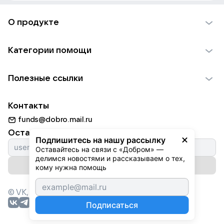
О продукте
О проекте VK Добро
Категории помощи
Отчеты VK Добро
Детям
Использование материалов
Полезные ссылки
Взрослым
Обратная связь
Найти фонд
Пожилым
Контакты
Для НКО
Волонтеры
Животным
funds@dobro.mail.ru
Партнерам
Добрый день
Оставайтесь с нами
Природе
Подпишитесь на нашу рассылку
Истории
Оставайтесь на связи с «Добром» — 
Культуре
делимся новостями и рассказываем о тех, 
Автоплатежи
Подписаться на рассылку
Фондам
кому нужна помощь
© VK,
2026
г. Все права защищены.
Подписаться