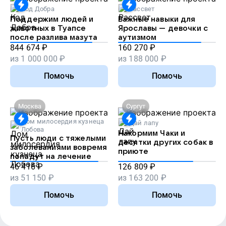
Код Добра
Рассвет
Поддержим людей и
Важные навыки для
животных в Туапсе
Ярославы — девочки с
после разлива мазута
аутизмом
844 674
₽
160 270
₽
из
1 000 000
₽
из
188 000
₽
Помочь
Помочь
Москва
Сургут
Дом милосердия кузнеца
Дай лапу
Лобова
Накормим Чаки и
Пусть люди с тяжелыми
десятки других собак в
заболеваниями вовремя
приюте
попадут на лечение
46 416
₽
126 809
₽
из
51 150
₽
из
163 200
₽
Помочь
Помочь