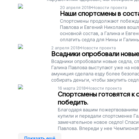
Помогите всадникам побеждать и доказ
20 апреля 2018
Новости проекта
проект!
Наши спортсмены в соста
Спортсмены продолжают побеждат
Павлова и Евгений Николаев вошл
основной состав, а Галина и Евге
оплатить седла для Нины и Галин
достойном уровне и выигрывать, 
2 апреля 2018
Новости проекта
четыре седла для команды. Напри
Всадники опробовали новые 
рублей, нам осталось собрать 70
Всадники опробовали новые седла, с
наш проект!
Галина Павлова выступают уже на новы
амуниция сделала езду более безопас
собирать деньги, чтобы закупить сед
инвалидностью тренироваться, побеж
16 марта 2018
Новости проекта
Спортсмены готовятся к с
победить.
Благодаря вашим пожертвованиям 
купили и передали спортсменке Гал
замечательное новое седло! Спаси
Павлова. Впереди у нее Чемпионат
многократный призер международн
Показать ещё