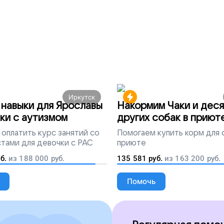
ями здоровья заниматься спортом, преодолевая
оддержите наш проект!
Иркутск
навыки для Ярославы
Накормим Чаки и деся
ки с аутизмом
других собак в приют
оплатить курс занятий со
Помогаем
купить корм для 
тами для девочки с РАС
приюте
б.
из
188 000
руб.
135 581
руб.
из
163 200
руб.
Помочь