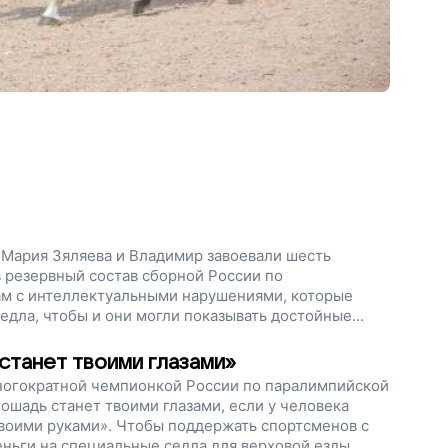
 Мария Зяляева и Владимир завоевали шесть
в резервный состав сборной России по
ам с интеллектуальными нарушениями, которые
едла, чтобы и они могли показывать достойные
м и доказывать, что для того, кто борется, нет
 станет твоими глазами»
ногократной чемпионкой России по паралимпийской
лошадь станет твоими глазами, если у человека
твоими руками». Чтобы поддержать спортсменов с
ньги на специальные седла для верховой езды.