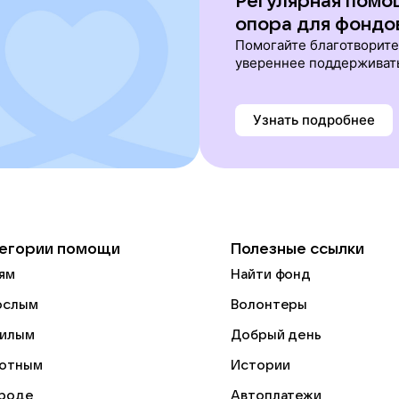
Регулярная помо
опора для фондо
Помогайте благотворит
увереннее поддерживат
Узнать подробнее
егории помощи
Полезные ссылки
ям
Найти фонд
ослым
Волонтеры
илым
Добрый день
отным
Истории
роде
Автоплатежи