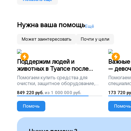
седло. Помогите людям с нарушени
внешние и внутренние границы, п
Нужна ваша помощь
Ещё
Может заинтересовать
Почти у цели
Поддержим людей и
Важные 
животных в Туапсе после
— девоч
разлива мазута
Помогаем
купить средства для
Помогаем
очистки, защитное оборудование,
специалис
лекарства, корм и предметы первой
849 220
руб.
из
1 000 000
руб.
173 720
ру
необходимости
Помочь
Помочь