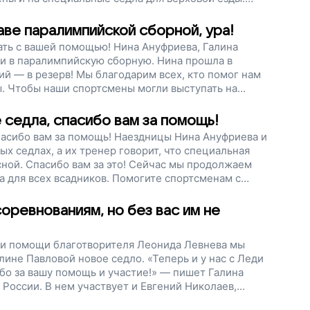
ывать, что человека нет преград, поддержите наш
ве паралимпийской сборной, ура!
ь с вашей помощью! Нина Ануфриева, Галина
и в паралимпийскую сборную. Нина прошла в
ний — в резерв! Мы благодарим всех, кто помог нам
ы. Чтобы наши спортсмены могли выступать на
им нужна помощь. Сейчас нужно закупить еще
мер, чтобы оплатить следующее седло за 27 500
седла, спасибо вам за помощь!
58 рублей. Помогите нашим чемпионам, поддержите
пасибо вам за помощь! Наездницы Нина Ануфриева и
х седлах, а их тренер говорит, что специальная
ной. Спасибо вам за это! Сейчас мы продолжаем
ла для всех всадников. Помогите спортсменам с
дать и жить, поддержите наш проект!
оревнованиям, но без вас им не
и помощи благотворителя Леонида Левнева мы
ине Павловой новое седло. «Теперь и у нас с Леди
бо за вашу помощь и участие!» — пишет Галина
 России. В нем участвует и Евгений Николаев,
ых турниров. Всаднику тоже нужно специальное