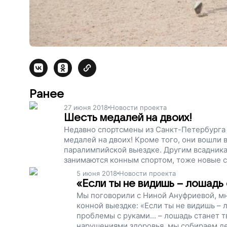
Ранее
27 июня 2018
Новости проекта
Шесть медалей на двоих!
Недавно спортсмены из Санкт-Петербурга
медалей на двоих! Кроме того, они вошли 
паралимпийской выездке. Другим всадник
занимаются конным спортом, тоже новые с
результаты. Помогите им заниматься спорто
5 июня 2018
Новости проекта
преград, поддержите наш проект!
«Если ты не видишь – лошадь
Мы поговорили с Ниной Ануфриевой, м
конной выездке: «Если ты не видишь – 
проблемы с руками... – лошадь станет 
нарушениями здоровья, мы собираем де