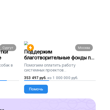
Сургут
Москва
тки
Поддержим
е
благотворительные фонды по
всей России
собак в
Помогаем
оплатить работу
системных проектов
благотворительных организаций
353 497
руб.
из
1 000 000
руб.
Помочь