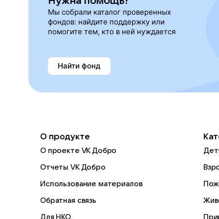
Нужна помощь?
Мы собрали каталог проверенных
фондов: найдите поддержку или
помогите тем, кто в ней нуждается
Найти фонд
О продукте
Кат
О проекте VK Добро
Дет
Отчеты VK Добро
Взр
Использование материалов
Пож
Обратная связь
Жив
Для НКО
При