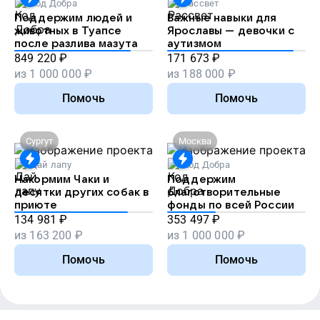
Код Добра
Рассвет
Поддержим людей и
Важные навыки для
животных в Туапсе
Ярославы — девочки с
после разлива мазута
аутизмом
849 220
₽
171 673
₽
из
1 000 000
₽
из
188 000
₽
Помочь
Помочь
Сургут
Москва
Дай лапу
Код Добра
Накормим Чаки и
Поддержим
десятки других собак в
благотворительные
приюте
фонды по всей России
134 981
₽
353 497
₽
из
163 200
₽
из
1 000 000
₽
Помочь
Помочь